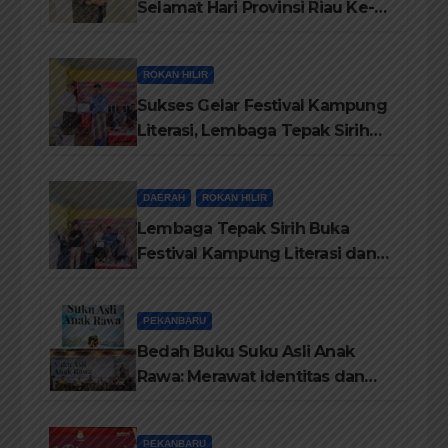
Selamat Hari Provinsi Riau Ke-
69, Semoga Provinsi Riau Terus
Maju
ROKAN HILIR
Sukses Gelar Festival Kampung
Literasi, Lembaga Tepak Sirih
Terima Piagam Penghargaan
dari Disdikbud Rohil
DAERAH
ROKAN HILIR
Lembaga Tepak Sirih Buka
Festival Kampung Literasi dan
Pelatihan Penguatan
TBM/Perpustakaan Desa 2026
PEKANBARU
Bedah Buku Suku Asli Anak
Rawa: Merawat Identitas dan
Kepastian Hukum Masyarakat
Adat
PEKANBARU