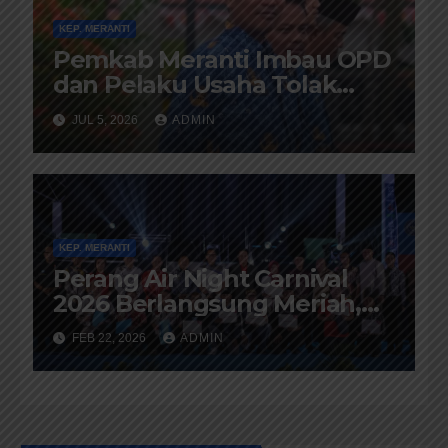
KEP. MERANTI
Pemkab Meranti Imbau OPD
dan Pelaku Usaha Tolak
Intimidasi Berkedok
JUL 5, 2026
ADMIN
Permintaan Partisipasi
KEP. MERANTI
Perang Air Night Carnival
2026 Berlangsung Meriah,
Kunjungan Imlek di
FEB 22, 2026
ADMIN
Kepulauan Meranti Tembus
20 Ribuan