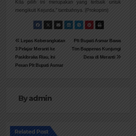
Kita pilih ini merupakan yang terbaik untuk
mengikuti Kejurda,” tambahnya. (Prokopim)
Navigasi
Lepas Keberangkatan
Plt Bupati Asmar Bawa
3 Pelajar Meranti ke
Tim Bappenas Kunjungi
pos
Paskibraka Riau, Ini
Desa di Meranti
Pesan Plt Bupati Asmar
By
admin
Related Post