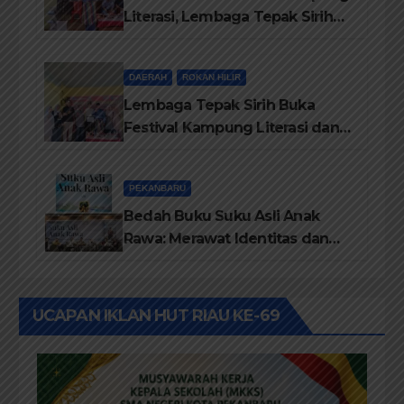
Literasi, Lembaga Tepak Sirih
Terima Piagam Penghargaan
dari Disdikbud Rohil
DAERAH
ROKAN HILIR
Lembaga Tepak Sirih Buka
Festival Kampung Literasi dan
Pelatihan Penguatan
TBM/Perpustakaan Desa 2026
PEKANBARU
Bedah Buku Suku Asli Anak
Rawa: Merawat Identitas dan
Kepastian Hukum Masyarakat
Adat
UCAPAN IKLAN HUT RIAU KE-69