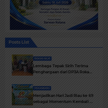
Posts List
ROKAN HILIR
Lembaga Tepak Sirih Terima
Penghargaan dari DP3A Rokan
Hilir
PEKANBARU
Menjadikan Hari Jadi Riau ke 69
sebagai Momentum Kembali ke
Jati Diri Melayu, Menegakkan