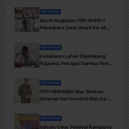
Marwah Negeri
PEKANBARU
Alumi Angkatan 1981 SMPN V
Pekanbaru Gelar Reuni Ke-45
Tahun
ROKAN HILIR
Kebakaran Lahan Dibelakang
Pujasera, Petugas Damkar Rohil
ikerahkan 3 Armada dan 20
Personil Padamkan Api
PEKANBARU
DPD HIMPERRA Riau Berikan
Selamat Hari Provinsi Riau Ke-
69, Semoga Provinsi Riau Terus
Maju
ROKAN HILIR
Sukses Gelar Festival Kampung