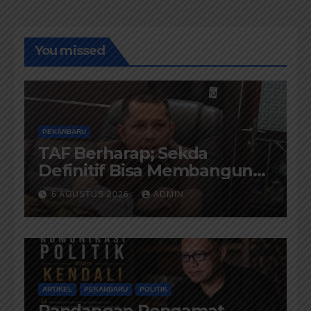
You missed
PEKANBARU
TAF Berharap; Sekda
Definitif Bisa Membangun
Komunikasi Antara
6 AGUSTUS 2026
ADMIN
Eksekutif dan Legislatif
ARTIKEL
PEKANBARU
POLITIK
Pandangan Pengamat