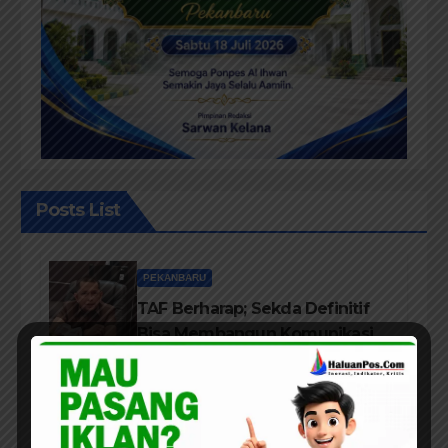
Posts List
PEKANBARU
TAF Berharap; Sekda Definitif
Bisa Membangun Komunikasi
Antara Eksekutif dan Legislatif
ARTIKEL
PEKANBARU
POLITIK
Pandangan Pengamat Politik