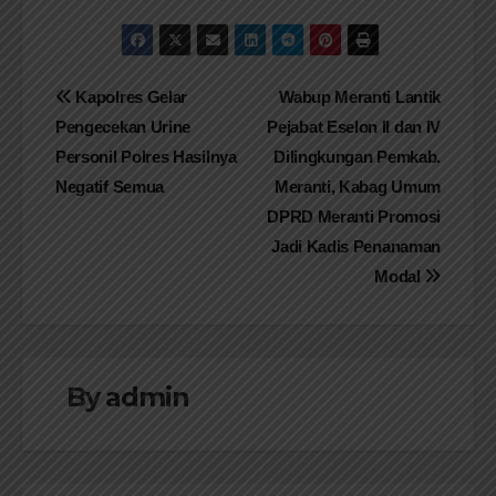
Navigasi
Kapolres Gelar
Wabup Meranti Lantik
Pengecekan Urine
Pejabat Eselon II dan IV
pos
Personil Polres Hasilnya
Dilingkungan Pemkab.
Negatif Semua
Meranti, Kabag Umum
DPRD Meranti Promosi
Jadi Kadis Penanaman
Modal
By
admin