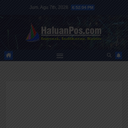
Skip
Jum. Agu 7th, 2026
6:52:06 PM
to
content
HALUANPOS
Inovasi, Indikator dan Kritis