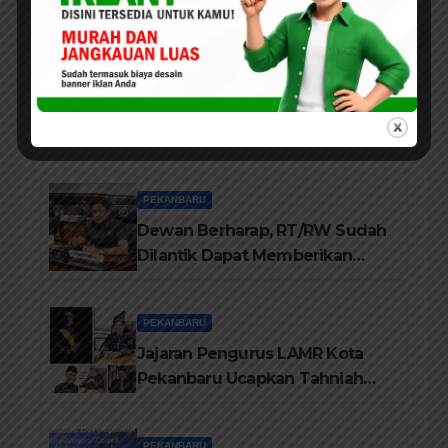
Dr. Yusriadi.SE.MM, Tentang
Buku Dr. (Cand) Liza Fitriani S.
Kom M. Ikom
ARTIKEL
PEKANBARU
PENDIDIKAN
Luar Biasa Isi Pelatihan
Komunikasi Publik, Liza Fitriani
Sampaikan Materi Dari Keluhan
Menjadi Aspirasi
PEKANBARU
Dewan Berharap, RT/RW Sudah
Dilantik Dapat Memberikan
Pelayanan Terbaik Kepada
Masyarakat
PEKANBARU
Jajaran Pengurus LAMR Kota
Pekanbaru Ucapkan Tahniah
Hari Jadi Provinsi Riau Ke-69
Tahun
PEKANBARU