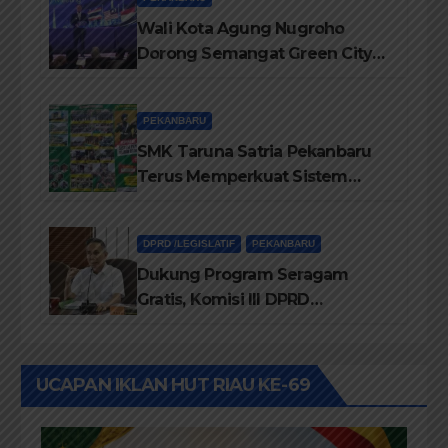
Wali Kota Agung Nugroho
Dorong Semangat Green City
Dalam IMT-GT di Pekanbaru
PEKANBARU
SMK Taruna Satria Pekanbaru
Terus Memperkuat Sistem
Pendidikan Disiplin Tinggi
DPRD /LEGISLATIF
PEKANBARU
Dukung Program Seragam
Gratis, Komisi III DPRD
Pekanbaru sebut Anggaran
Rehab Sekolah Harus
Diprioritaskan
UCAPAN IKLAN HUT RIAU KE-69