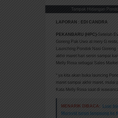
Tampak Hidangan Pondok
LAPORAN : EDI CANDRA
PEKANBARU (HPC)-
Setelah Ev
Goreng Pak Uwo at mery G resto,
Launching Pondok Nasi Goreng P
akhir maret hari senin sampai ka
Melly Rosa sebagai Sales Marke
“ ya kita akan buka launcing Po
maret sampai akhir maret, mulai p
Kata Melly Rosa saat di wawanca
MENARIK DIBACA:
Luar b
Mursyid turun langsung ke 