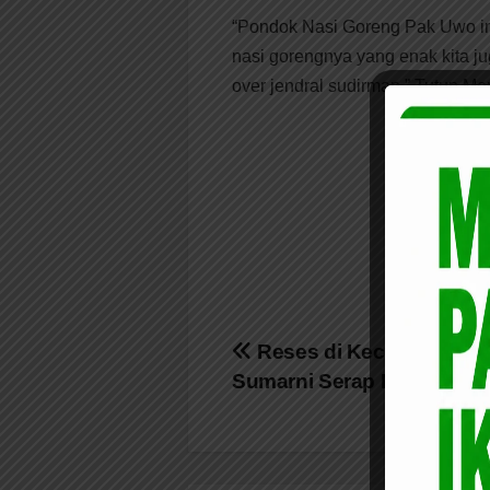
“Pondok Nasi Goreng Pak Uwo ini 
nasi gorengnya yang enak kita ju
over jendral sudirman.” Tutup Mer
Navigasi
Reses di Kec Lima Puluh
Sumarni Serap Keluhan M
pos