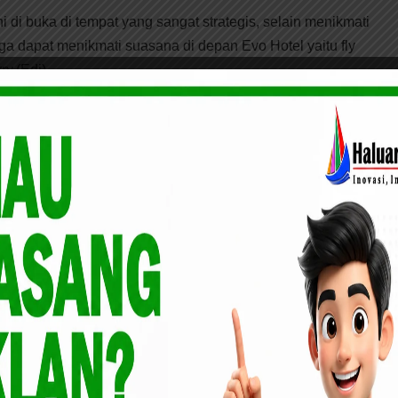
di buka di tempat yang sangat strategis, selain menikmati
ga dapat menikmati suasana di depan Evo Hotel yaitu fly
ry.(Edi)
 Eri
RESES H Darnil langsung Tinjau
asyarakat
Drainase Yang Tersumbat