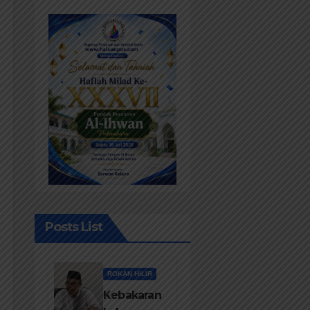
Posts List
ROKAN HILIR
Kebakaran