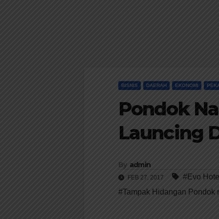
BISNIS
DAERAH
EKONOMI
PEK
Pondok Na
Launcing D
By
admin
#Evo Hote
FEB 27, 2017
#Tampak Hidangan Pondok n