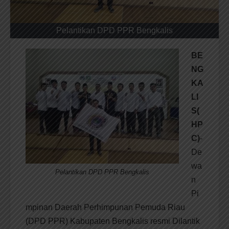
Pelantikan DPD PPR Bengkalis
BE
NG
KA
LI
S
(
HP
C)
-
De
wa
Pelantikan DPD PPR Bengkalis
n
Pi
mpinan Daerah Perhimpunan Pemuda Riau
(DPD PPR) Kabupaten Bengkalis resmi Dilantik