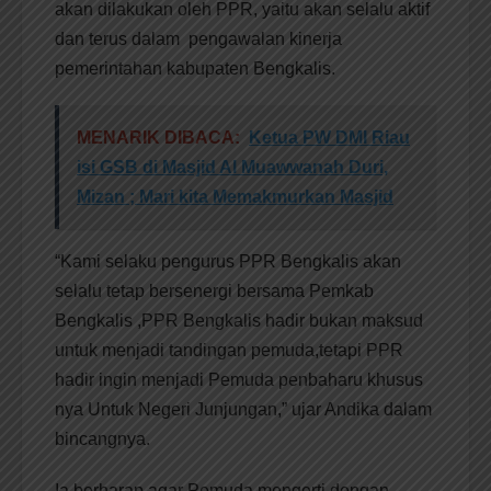
akan dilakukan oleh PPR, yaitu akan selalu aktif
dan terus dalam pengawalan kinerja
pemerintahan kabupaten Bengkalis.
MENARIK DIBACA:
Ketua PW DMI Riau
isi GSB di Masjid Al Muawwanah Duri,
Mizan ; Mari kita Memakmurkan Masjid
“Kami selaku pengurus PPR Bengkalis akan
selalu tetap bersenergi bersama Pemkab
Bengkalis ,PPR Bengkalis hadir bukan maksud
untuk menjadi tandingan pemuda,tetapi PPR
hadir ingin menjadi Pemuda penbaharu khusus
nya Untuk Negeri Junjungan,” ujar Andika dalam
bincangnya.
Ia berharap agar Pemuda mengerti dengan