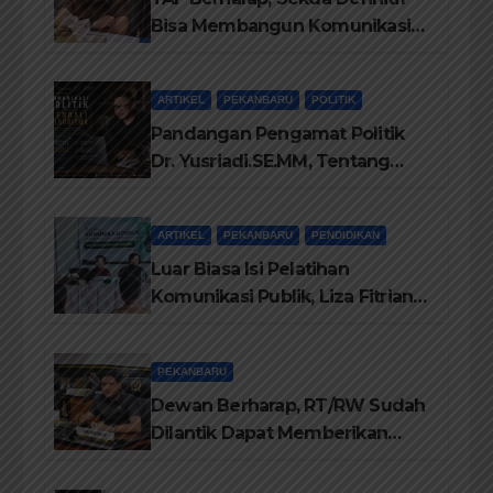
Bisa Membangun Komunikasi
Antara Eksekutif dan Legislatif
ARTIKEL
PEKANBARU
POLITIK
Pandangan Pengamat Politik
Dr. Yusriadi.SE.MM, Tentang
Buku Dr. (Cand) Liza Fitriani S.
Kom M. Ikom
ARTIKEL
PEKANBARU
PENDIDIKAN
Luar Biasa Isi Pelatihan
Komunikasi Publik, Liza Fitriani
Sampaikan Materi Dari Keluhan
Menjadi Aspirasi
PEKANBARU
Dewan Berharap, RT/RW Sudah
Dilantik Dapat Memberikan
Pelayanan Terbaik Kepada
Masyarakat