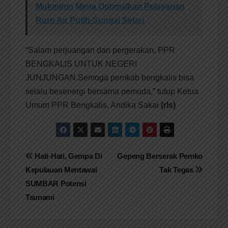
Mukminin Minta Optimalkan Pelayanan
Roro Air Putih-Sungai Selari
“Salam perjuangan dan pergerakan, PPR
BENGKALIS UNTUK NEGERI
JUNJUNGAN.Semoga pemkab bengkalis bisa
selalu besenergi bersama pemuda,” tutup Ketua
Umum PPR Bengkalis, Andika Sakai
(
rls)
Navigasi
Hati-Hati, Gempa Di
Gepeng Berserak Pemko
Kepulauan Mentawai
Tak Tegas
pos
SUMBAR Potensi
Tsunami