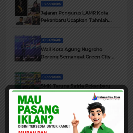
PEKANBARU
Jajaran Pengurus LAMR Kota
Pekanbaru Ucapkan Tahniah
Hari Jadi Provinsi Riau Ke-69
Tahun
PEKANBARU
Wali Kota Agung Nugroho
Dorong Semangat Green City
Dalam IMT-GT di Pekanbaru
PEKANBARU
SMK Taruna Satria Pekanbaru
Terus Memperkuat Sistem
Pendidikan Disiplin Tinggi
DPRD /LEGISLATIF
PEKANBARU
Dukung Program Seragam
Gratis, Komisi III DPRD