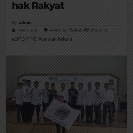
hak Rakyat
By
admin
#Andika Sakai
,
#Bengkalis
,
MAR 2, 2016
#DPD PPR
,
#sarwan kelana