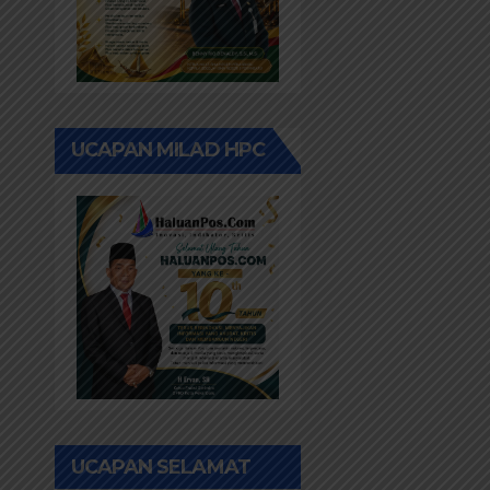
UCAPAN MILAD HPC
UCAPAN SELAMAT