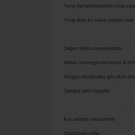
Yang memperkenalkan cinta yang
Yang akan ku bawa sampai mati
Segan hatiku mendekatimu
Walau semangat membara di diri
Hingga membuatku gila akan dir
Sampai akhir hayatku
Kau adalah narasumber
Sosialisasi cinta