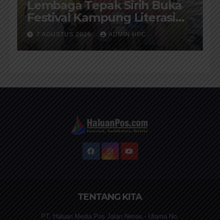
Lembaga Tepak Sirih Buka
Festival Kampung Literasi
dan Pelatihan Penguatan
7 AGUSTUS 2026
ADMIN HPC
TBM/Perpustakaan Desa
2026
TENTANG KITA
PT. Haluan Media Pos Jalan Nenas - Utama No.