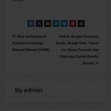
Navigasi
Mari berbelanja di
Peduli dengan Generasi
Koperasi Keluarga
Muda, Bupati Siak: Tahun
pos
Meranti Betuah (KMB)
Ini, Dinas Pemuda dan
Olahraga Sudah Berdiri
Sendiri
By
admin