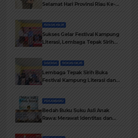
Selamat Hari Provinsi Riau Ke-
69, Semoga Provinsi Riau Terus
Maju
ROKAN HILIR
Sukses Gelar Festival Kampung
Literasi, Lembaga Tepak Sirih
Terima Piagam Penghargaan
dari Disdikbud Rohil
DAERAH
ROKAN HILIR
Lembaga Tepak Sirih Buka
Festival Kampung Literasi dan
Pelatihan Penguatan
TBM/Perpustakaan Desa 2026
PEKANBARU
Bedah Buku Suku Asli Anak
Rawa: Merawat Identitas dan
Kepastian Hukum Masyarakat
Adat