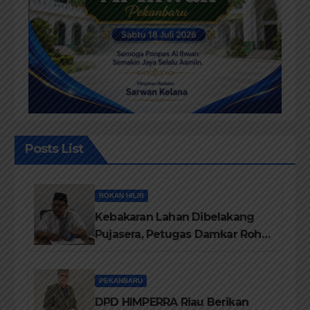
Posts List
ROKAN HILIR
Kebakaran Lahan Dibelakang
Pujasera, Petugas Damkar Rohil
ikerahkan 3 Armada dan 20
Personil Padamkan Api
PEKANBARU
DPD HIMPERRA Riau Berikan