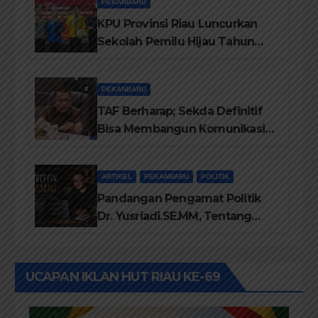
PEKANBARU
KPU Provinsi Riau Luncurkan
Sekolah Pemilu Hijau Tahun
2026, Perkuat Pendidikan
Pemilih Berwawasan
PEKANBARU
Lingkungan
TAF Berharap; Sekda Definitif
Bisa Membangun Komunikasi
Antara Eksekutif dan Legislatif
ARTIKEL
PEKANBARU
POLITIK
Pandangan Pengamat Politik
Dr. Yusriadi.SE.MM, Tentang
Buku Dr. (Cand) Liza Fitriani S.
Kom M. Ikom
UCAPAN IKLAN HUT RIAU KE-69