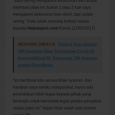
“saya sering mengalami kebocoran ban disaat
melintasi jalan ini, bukan 1 atau 2 kali saya
mengalami kebocoran ban disini, tapi sudah
sering.” Kata salah seorang korban ranjau
kepada
Haluanpos.com
Kamis (12/01/2017)
MENARIK DIBACA:
Disbud Riau Ajukan
400 Seniman Riau Terdampak Covid-19
Kemendikbud RI, Sebanyak 150 diantara
sudah Diverifikasi
“ini membuat kita semua tidak nyaman, dan
harapan saya selaku masyarakat, harus ada
penindakan lebih tegas kepada pihak yang
berwajib untuk menindak tegas pelaku penyebar
ranjau paku ini.” tegas Rian salah satu korban
ranjau.***