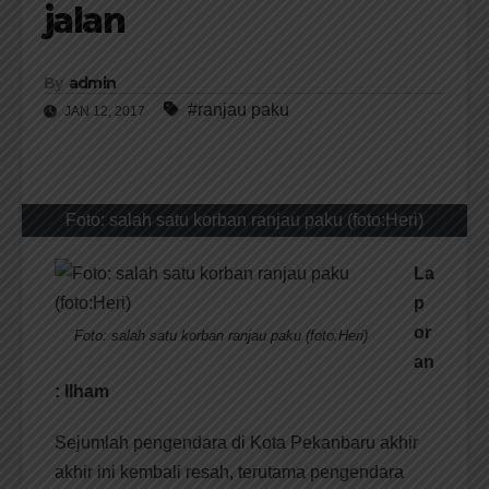
jalan
By
admin
#ranjau paku
JAN 12, 2017
Foto: salah satu korban ranjau paku (foto:Heri)
La
p
or
Foto: salah satu korban ranjau paku (foto:Heri)
an
: Ilham
Sejumlah pengendara di Kota Pekanbaru akhir
akhir ini kembali resah, terutama pengendara