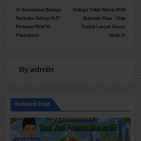
Navigasi
Sosialisasi Bahaya
Diduga Tidak Netral 2018
Narkoba Selingi HUT
Bawaslu Riau : Siap
pos
Pertama FKMTD
Tindak Lanjuti Kasus
Pekanbaru
Jamil
By
admin
Related Post
PEKANBARU