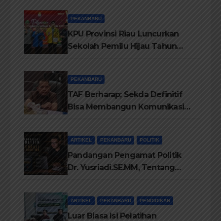
Adat
PEKANBARU
KPU Provinsi Riau Luncurkan
Sekolah Pemilu Hijau Tahun
2026, Perkuat Pendidikan
Pemilih Berwawasan
PEKANBARU
Lingkungan
TAF Berharap; Sekda Definitif
Bisa Membangun Komunikasi
Antara Eksekutif dan Legislatif
ARTIKEL
PEKANBARU
POLITIK
Pandangan Pengamat Politik
Dr. Yusriadi.SE.MM, Tentang
Buku Dr. (Cand) Liza Fitriani S.
Kom M. Ikom
ARTIKEL
PEKANBARU
PENDIDIKAN
Luar Biasa Isi Pelatihan