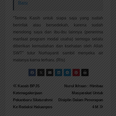
Baru
“Terima Kasih untuk siapa saja yang sudah
berinfak atau bersedekah, karena sudah
menolong saya dan ibu-ibu lainnya (penerima
manfaat program modal usaha) semoga selalu
diberikan kemudahan dan ksehatan oleh Allah
SWT” tutur Nurhayanti sambil menyeka air
matanya karna terharu. (Rls)
Navigasi
Kacab BPJS
Nurul Ikhsan : Himbau
Ketenagakerjaan
Masyarakat Untuk
pos
Pekanbaru Silaturahmi
Disiplin Dalam Penerapan
Ke Redaksi Haluanpos
4 M