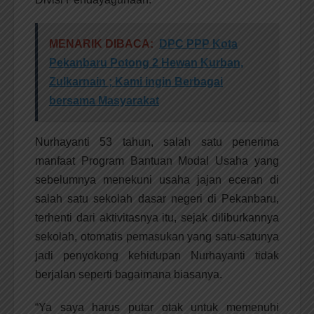
MENARIK DIBACA:
DPC PPP Kota
Pekanbaru Potong 2 Hewan Kurban,
Zulkarnain ; Kami ingin Berbagai
bersama Masyarakat
Nurhayanti 53 tahun, salah satu penerima
manfaat Program Bantuan Modal Usaha yang
sebelumnya menekuni usaha jajan eceran di
salah satu sekolah dasar negeri di Pekanbaru,
terhenti dari aktivitasnya itu, sejak diliburkannya
sekolah, otomatis pemasukan yang satu-satunya
jadi penyokong kehidupan Nurhayanti tidak
berjalan seperti bagaimana biasanya.
“Ya saya harus putar otak untuk memenuhi