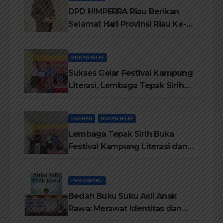
DPD HIMPERRA Riau Berikan
Selamat Hari Provinsi Riau Ke-
69, Semoga Provinsi Riau Terus
Maju
ROKAN HILIR
Sukses Gelar Festival Kampung
Literasi, Lembaga Tepak Sirih
Terima Piagam Penghargaan
dari Disdikbud Rohil
DAERAH
ROKAN HILIR
Lembaga Tepak Sirih Buka
Festival Kampung Literasi dan
Pelatihan Penguatan
TBM/Perpustakaan Desa 2026
PEKANBARU
Bedah Buku Suku Asli Anak
Rawa: Merawat Identitas dan
Kepastian Hukum Masyarakat