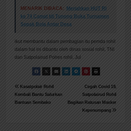
MENARIK DIBACA:
Meriahkan HUT RI
ke 74 Camat Idi Tunong Buka Turnamen
Sepak Bola Antar Desa
ikut membantu dalam pembagian itu pemda rohil
dalam hal ini dibantu oleh dinas sosial rohil, TNI
dan Satpolairud Polres rohil. Jul
Navigasi
Kasatpolair Rohil
Cegah Covid 19,
Kembali Bantu Salurkan
Satpolairud Rohil
pos
Bantuan Sembako
Bagikan Ratusan Masker
Kepenumpang