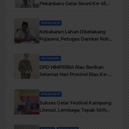
Pekanbaru Gelar Reuni Ke-45
Tahun
ROKAN HILIR
Kebakaran Lahan Dibelakang
Pujasera, Petugas Damkar Rohil
ikerahkan 3 Armada dan 20
Personil Padamkan Api
PEKANBARU
DPD HIMPERRA Riau Berikan
Selamat Hari Provinsi Riau Ke-
69, Semoga Provinsi Riau Terus
Maju
ROKAN HILIR
Sukses Gelar Festival Kampung
Literasi, Lembaga Tepak Sirih
Terima Piagam Penghargaan
dari Disdikbud Rohil