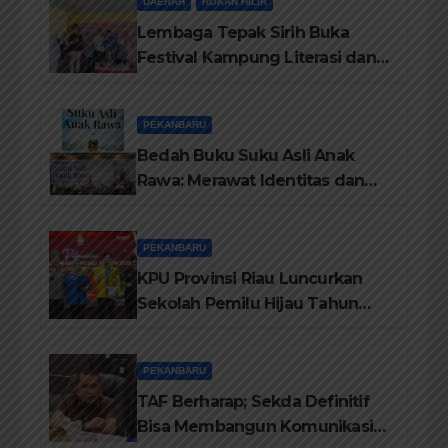
DAERAH
ROKAN HILIR
Lembaga Tepak Sirih Buka
Festival Kampung Literasi dan
Pelatihan Penguatan
TBM/Perpustakaan Desa 2026
PEKANBARU
Bedah Buku Suku Asli Anak
Rawa: Merawat Identitas dan
Kepastian Hukum Masyarakat
Adat
PEKANBARU
KPU Provinsi Riau Luncurkan
Sekolah Pemilu Hijau Tahun
2026, Perkuat Pendidikan
Pemilih Berwawasan
PEKANBARU
Lingkungan
TAF Berharap; Sekda Definitif
Bisa Membangun Komunikasi