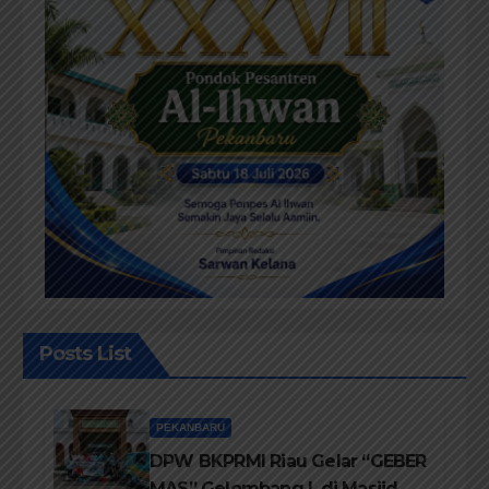
Posts List
PEKANBARU
DPW BKPRMI Riau Gelar “GEBER
MAS” Gelombang I, di Masjid Al