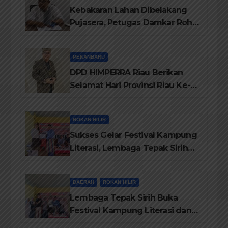
Kebakaran Lahan Dibelakang
Pujasera, Petugas Damkar Rohil
ikerahkan 3 Armada dan 20
Personil Padamkan Api
PEKANBARU
DPD HIMPERRA Riau Berikan
Selamat Hari Provinsi Riau Ke-
69, Semoga Provinsi Riau Terus
Maju
ROKAN HILIR
Sukses Gelar Festival Kampung
Literasi, Lembaga Tepak Sirih
Terima Piagam Penghargaan
dari Disdikbud Rohil
DAERAH
ROKAN HILIR
Lembaga Tepak Sirih Buka
Festival Kampung Literasi dan
Pelatihan Penguatan