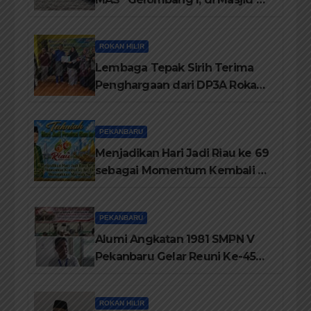
Arif Pekanbaru
ROKAN HILIR
Lembaga Tepak Sirih Terima
Penghargaan dari DP3A Rokan
Hilir
PEKANBARU
Menjadikan Hari Jadi Riau ke 69
sebagai Momentum Kembali ke
Jati Diri Melayu, Menegakkan
Marwah Negeri
PEKANBARU
Alumi Angkatan 1981 SMPN V
Pekanbaru Gelar Reuni Ke-45
Tahun
ROKAN HILIR