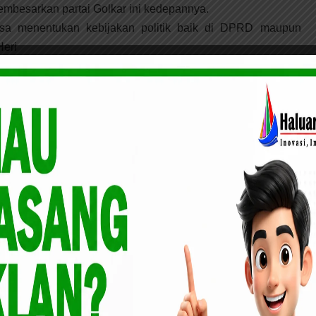
mbesarkan partai Golkar ini kedepannya.
bisa menentukan kebijakan politik baik di DPRD maupun
Heri
 Pengangguran kota Pekanbaru Diramal Akan terus
nti mengatakan, Kita selaku kader partai Golkar siap saja
, apalagi kita perintahkan untuk maju sebagai calon ketua
baru. Soksi yang merupakan organisasi juga sebagai pendiri
suara dalam pemilihan calon ketua DPD II Partai Golkar Kota
g oleh organisasi sebagai calon ketua DPD II Partai Golkar
menerimanya,” ungkap Ida Yulita Susanti.(Yusuf)