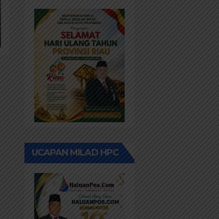
Rehab
Sekolah
Harus
Diprioritaskan
UCAPAN MILAD HPC