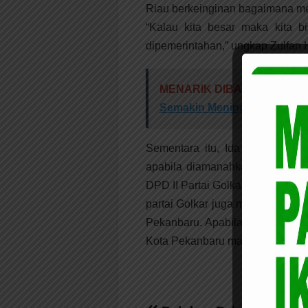
Riau berkeinginan bagaimana me
“Kalau kita besar maka kita 
dipemerintahan,” ungkap Zulfan 
MENARIK DIBACA:
Tingkat
Semakin Meningkat
Sementara itu, Ida Yulita Susa
apabila diamanahkan oleh partai
DPD II Partai Golkar Kota Pekan
partai Golkar juga memiliki hak 
Pekanbaru. Apabila saya didoron
Kota Pekanbaru maka wajib kita 