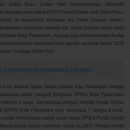
asi Soksi Riau, Zulfan Heri menambahkan, Masalah
i sebagai calon ketua DPD II Partai Golkar oleh Soksi Riau,
etapi itu tergantung kesiapan Ida Yulita Susanti sendiri.
memberikan dukungan kepada Ida Yulita Susanti untuk maju
i Golkar Kota Pekanbaru. Apalagi kita melihat kondisi Partai
 memprihatinkan terutama hasil pemilu serentak tahun 2019
inkan,” ungkap Zulfan Heri
.. 3 Oknum Hakim Pekanbaru di Laporkan
at kuat, bahkan basis Golkar adalah kota Pekanbaru hingga
 sekarang untuk menjadi pimpinan DPRD Kota Pekanbaru
a meraih 5 kursi. Seharusnya dengan kondisi Partai Golkar
 di DPRD Kota Pekanbaru bisa mencapai 7 hingga 8 kursi.
an untuk menentukan sosok calon ketua DPD II Partai Golkar
usda partai Golkar nantinya. Untuk itu, DPD I Partai Golkar