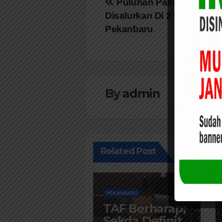
Navigasi
Puluhan Paket Sembako
Disalurkan Di 2 Kecamata
pos
Pekanbaru
By
admin
Related Post
PEKANBARU
TAF Berharap;
Sekda Definitif