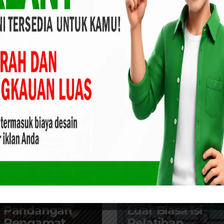
 Kembali
Ida Yulita Susanti, SH, MH Terima SK
n Kota
Ketua Soksi Kota Pekanbaru Masa
Bakti 2020-2025
ARTIKEL
PEKANBARU
ARTIKEL
PEKANBARU
POLITIK
PENDIDIKAN
Pandangan
Luar Biasa Isi
Pengamat
Pelatihan