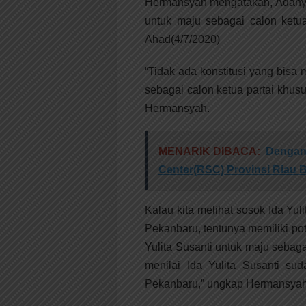
Hermansyah mengatakan, Adanya 
untuk maju sebagai calon ketua
Ahad(4/7/2020)
“Tidak ada konstitusi yang bisa 
sebagai calon ketua partai khusu
Hermansyah.
MENARIK DIBACA:
Dengan 
Center(RSC) Provinsi Riau B
Kalau kita melihat sosok Ida Y
Pekanbaru, tentunya memiliki pot
Yulita Susanti untuk maju sebaga
menilai Ida Yulita Susanti su
Pekanbaru,” ungkap Hermansya