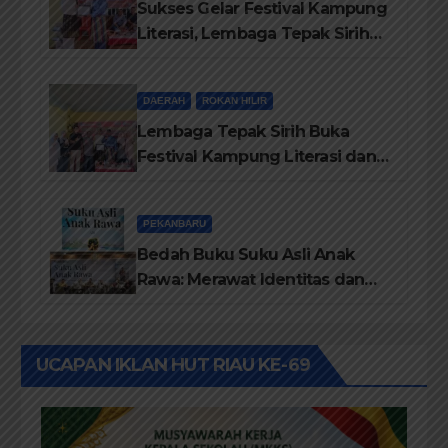
Sukses Gelar Festival Kampung
Literasi, Lembaga Tepak Sirih
Terima Piagam Penghargaan
dari Disdikbud Rohil
DAERAH
ROKAN HILIR
Lembaga Tepak Sirih Buka
Festival Kampung Literasi dan
Pelatihan Penguatan
TBM/Perpustakaan Desa 2026
PEKANBARU
Bedah Buku Suku Asli Anak
Rawa: Merawat Identitas dan
Kepastian Hukum Masyarakat
Adat
UCAPAN IKLAN HUT RIAU KE-69