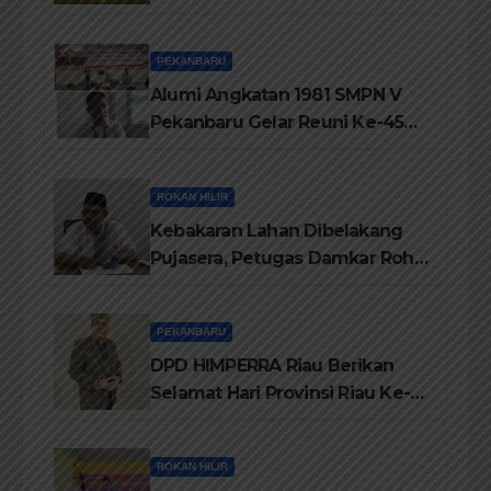
Jati Diri Melayu, Menegakkan
Marwah Negeri
PEKANBARU
Alumi Angkatan 1981 SMPN V
Pekanbaru Gelar Reuni Ke-45
Tahun
ROKAN HILIR
Kebakaran Lahan Dibelakang
Pujasera, Petugas Damkar Rohil
ikerahkan 3 Armada dan 20
Personil Padamkan Api
PEKANBARU
DPD HIMPERRA Riau Berikan
Selamat Hari Provinsi Riau Ke-
69, Semoga Provinsi Riau Terus
Maju
ROKAN HILIR