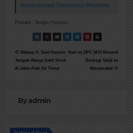
dihiasi manjadi Transportasi Wisatawan
Penulis : Tengku Harzuin.
Navigasi
Wabup H. Said Hasyim
Hari ini DPC MOI Meranti
Jenguk Warga Sakit Strok
Berbagi Takjil ke
pos
di Jalan Alah Air Timur
Masyarakat
By
admin