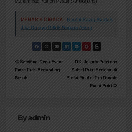
Muhammad, Asiten Pelatih: Amkar).(rls)
MENARIK DIBACA:
Naufal Raziq Bantah
Jika Dirinya Dilirik Negara Asing
Navigasi
Semifinal Regu Event
DKI Jakarta Putri dan
Putra-Putri Bertanding
Sulsel Putri Bertemu di
pos
Besok
Partai Final di Tim Double
Event Putri
By
admin