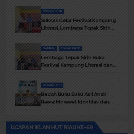
Maju
ROKAN HILIR
Sukses Gelar Festival Kampung
Literasi, Lembaga Tepak Sirih
Terima Piagam Penghargaan
dari Disdikbud Rohil
DAERAH
ROKAN HILIR
Lembaga Tepak Sirih Buka
Festival Kampung Literasi dan
Pelatihan Penguatan
TBM/Perpustakaan Desa 2026
PEKANBARU
Bedah Buku Suku Asli Anak
Rawa: Merawat Identitas dan
Kepastian Hukum Masyarakat
Adat
UCAPAN IKLAN HUT RIAU KE-69