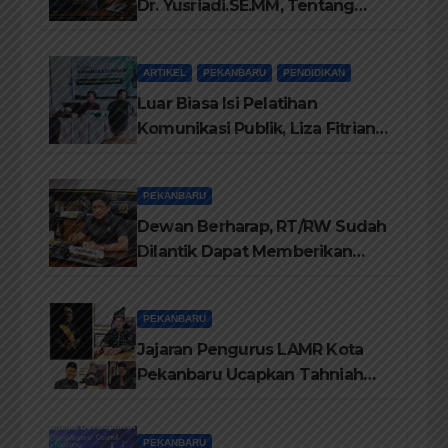
Dr. Yusriadi.SE.MM, Tentang
Buku Dr. (Cand) Liza Fitriani S.
Kom M. Ikom
ARTIKEL
PEKANBARU
PENDIDIKAN
Luar Biasa Isi Pelatihan
Komunikasi Publik, Liza Fitriani
Sampaikan Materi Dari Keluhan
Menjadi Aspirasi
PEKANBARU
Dewan Berharap, RT/RW Sudah
Dilantik Dapat Memberikan
Pelayanan Terbaik Kepada
Masyarakat
PEKANBARU
Jajaran Pengurus LAMR Kota
Pekanbaru Ucapkan Tahniah
Hari Jadi Provinsi Riau Ke-69
Tahun
PEKANBARU