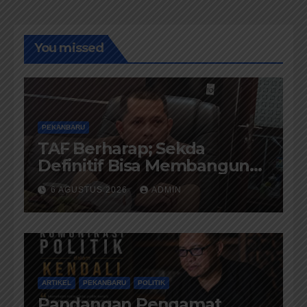
You missed
PEKANBARU
TAF Berharap; Sekda
Definitif Bisa Membangun
Komunikasi Antara
6 AGUSTUS 2026
ADMIN
Eksekutif dan Legislatif
ARTIKEL
PEKANBARU
POLITIK
Pandangan Pengamat