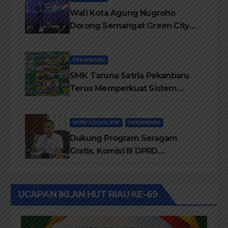
Wali Kota Agung Nugroho
Dorong Semangat Green City
Dalam IMT-GT di Pekanbaru
PEKANBARU
SMK Taruna Satria Pekanbaru
Terus Memperkuat Sistem
Pendidikan Disiplin Tinggi
DPRD /LEGISLATIF
PEKANBARU
Dukung Program Seragam
Gratis, Komisi III DPRD
Pekanbaru sebut Anggaran
Rehab Sekolah Harus
Diprioritaskan
UCAPAN IKLAN HUT RIAU KE-69