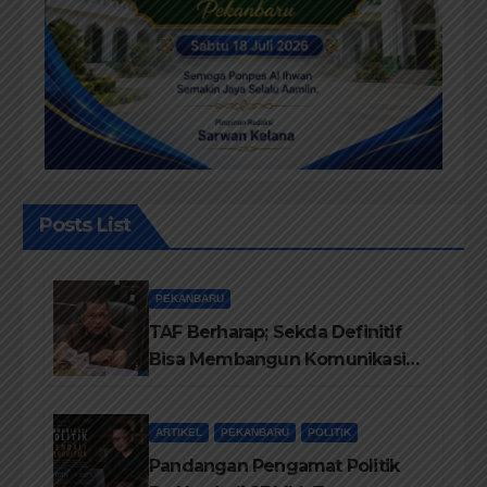
Posts List
PEKANBARU
TAF Berharap; Sekda Definitif
Bisa Membangun Komunikasi
Antara Eksekutif dan Legislatif
ARTIKEL
PEKANBARU
POLITIK
Pandangan Pengamat Politik