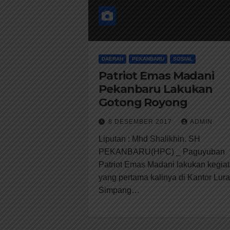
DAERAH
PEKANBARU
SOSIAL
Patriot Emas Madani
Pekanbaru Lakukan
Gotong Royong
8 DESEMBER 2017
ADMIN
Liputan : Mhd Shalikhin. SH
PEKANBARU(HPC) _ Paguyuban
Patriot Emas Madani lakukan kegia
yang pertama kalinya di Kantor Lur
Simpang…