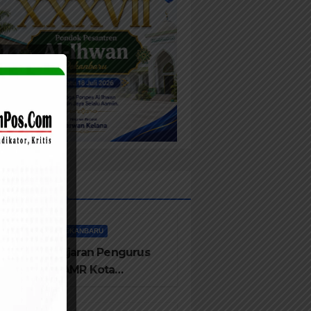
sts List
PEKANBARU
Jajaran Pengurus
LAMR Kota
Pekanbaru Ucapkan
Tahniah Hari Jadi