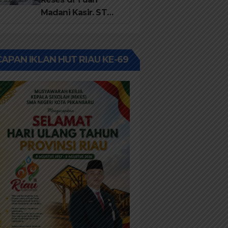
Madani Kasir. ST
jemput semua
Aspirasi warga RW
13
APAN IKLAN HUT RIAU KE-69