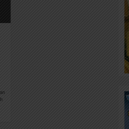
tan
ah