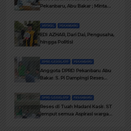
Pekanbaru, Abu Bakar ; Minta
Pemko Pekanbaru Berikan
Seragam Gratis Bagi Siswa SD
ARTIKEL
PEKANBARU
dan SMP Swasta
EDI AZHAR, Dari Dai, Pengusaha,
hingga Politisi
DPRD /LEGISLATIF
PEKANBARU
Anggota DPRD Pekanbaru Abu
Bakar. S. Pi Dampingi Reses
Anggota DPRD Riau Kasir. ST
DPRD /LEGISLATIF
PEKANBARU
Reses di Tuah Madani Kasir. ST
jemput semua Aspirasi warga
RW 13