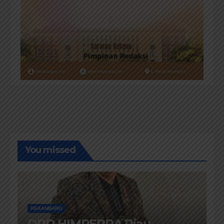
You missed
PEKANBARU
DPD HIMPERRA Riau