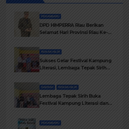
PEKANBARU
DPD HIMPERRA Riau Berikan
Selamat Hari Provinsi Riau Ke-
69, Semoga Provinsi Riau Terus
Maju
ROKAN HILIR
Sukses Gelar Festival Kampung
Literasi, Lembaga Tepak Sirih
Terima Piagam Penghargaan
dari Disdikbud Rohil
DAERAH
ROKAN HILIR
Lembaga Tepak Sirih Buka
Festival Kampung Literasi dan
Pelatihan Penguatan
TBM/Perpustakaan Desa 2026
PEKANBARU