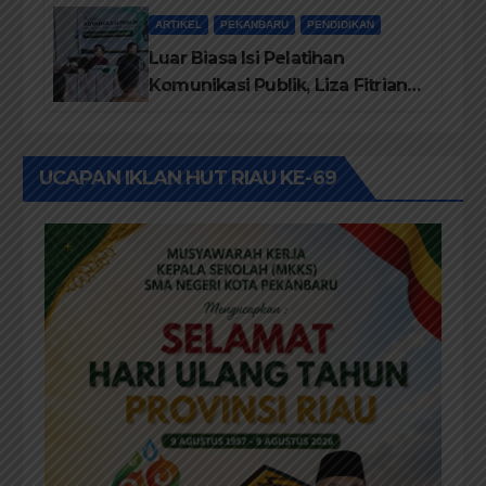
Kom M. Ikom
ARTIKEL
PEKANBARU
PENDIDIKAN
Luar Biasa Isi Pelatihan
Komunikasi Publik, Liza Fitriani
Sampaikan Materi Dari Keluhan
Menjadi Aspirasi
UCAPAN IKLAN HUT RIAU KE-69