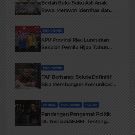
Bedah Buku Suku Asli Anak
Rawa: Merawat Identitas dan
Kepastian Hukum Masyarakat
Adat
PEKANBARU
KPU Provinsi Riau Luncurkan
Sekolah Pemilu Hijau Tahun
2026, Perkuat Pendidikan
Pemilih Berwawasan
PEKANBARU
Lingkungan
TAF Berharap; Sekda Definitif
Bisa Membangun Komunikasi
Antara Eksekutif dan Legislatif
ARTIKEL
PEKANBARU
POLITIK
Pandangan Pengamat Politik
Dr. Yusriadi.SE.MM, Tentang
Buku Dr. (Cand) Liza Fitriani S.