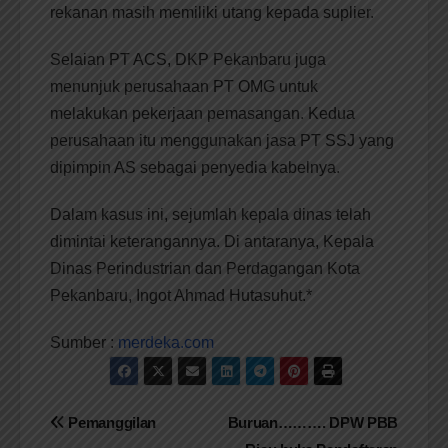
rekanan masih memiliki utang kepada suplier.
Selaian PT ACS, DKP Pekanbaru juga
menunjuk perusahaan PT OMG untuk
melakukan pekerjaan pemasangan. Kedua
perusahaan itu menggunakan jasa PT SSJ yang
dipimpin AS sebagai penyedia kabelnya.
Dalam kasus ini, sejumlah kepala dinas telah
dimintai keterangannya. Di antaranya, Kepala
Dinas Perindustrian dan Perdagangan Kota
Pekanbaru, Ingot Ahmad Hutasuhut.*
Sumber :
merdeka.com
Navigasi
Pemanggilan
Buruan………. DPW PBB