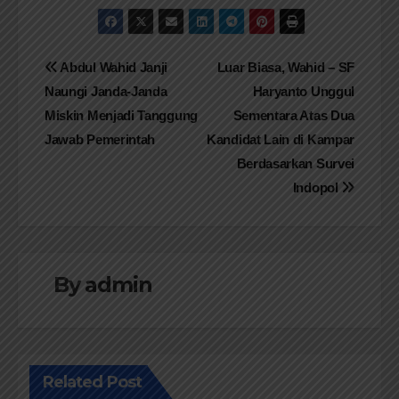
Navigasi
Abdul Wahid Janji
Luar Biasa, Wahid – SF
Naungi Janda-Janda
Haryanto Unggul
pos
Miskin Menjadi Tanggung
Sementara Atas Dua
Jawab Pemerintah
Kandidat Lain di Kampar
Berdasarkan Survei
Indopol
By
admin
Related Post