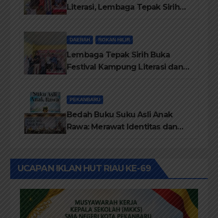
Literasi, Lembaga Tepak Sirih
Terima Piagam Penghargaan
dari Disdikbud Rohil
DAERAH
ROKAN HILIR
Lembaga Tepak Sirih Buka
Festival Kampung Literasi dan
Pelatihan Penguatan
TBM/Perpustakaan Desa 2026
PEKANBARU
Bedah Buku Suku Asli Anak
Rawa: Merawat Identitas dan
Kepastian Hukum Masyarakat
Adat
UCAPAN IKLAN HUT RIAU KE-69