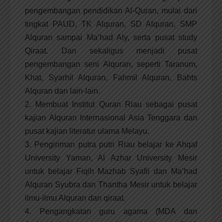
pengembangan pendidikan Al-Quran, mulai dari
tingkat PAUD, TK Alquran, SD Alquran, SMP
Alquran sampai Ma’had Aly, serta pusat study
Qiraat. Dan sekaligus menjadi pusat
pengembangan seni Alquran, seperti Taranum,
Khat, Syarhil Alquran, Fahmil Alquran, Bahts
Alquran dan lain-lain.
2. Membuat Institut Quran Riau sebagai pusat
kajian Alquran Internasional Asia Tenggara dan
pusat kajian literatur ulama Melayu.
3. Pengiriman putra putri Riau belajar ke Ahqaf
University Yaman, Al Azhar University Mesir
untuk belajar Fiqih Mazhab Syafii dan Ma’had
Alquran Syubra dan Thantha Mesir untuk belajar
ilmu-ilmu Alquran dan qiraat.
4. Pengangkatan guru agama (MDA dan