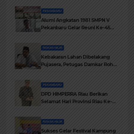
Marwah Negeri
PEKANBARU
Alumi Angkatan 1981 SMPN V
Pekanbaru Gelar Reuni Ke-45
Tahun
ROKAN HILIR
Kebakaran Lahan Dibelakang
Pujasera, Petugas Damkar Rohil
ikerahkan 3 Armada dan 20
Personil Padamkan Api
PEKANBARU
DPD HIMPERRA Riau Berikan
Selamat Hari Provinsi Riau Ke-
69, Semoga Provinsi Riau Terus
Maju
ROKAN HILIR
Sukses Gelar Festival Kampung