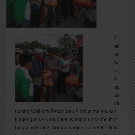
P
ek
an
ba
ru(
K
up
as
ria
u.com)-Walikota Pekanbaru Firdaus melakukan
kunjungan ke Kabupaten Kampar untuk melihat
langsung kondisi korban banjir dan memberikan