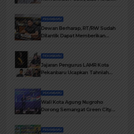
Sampaikan Materi Dari Keluhan
Menjadi Aspirasi
PEKANBARU
Dewan Berharap, RT/RW Sudah
Dilantik Dapat Memberikan
Pelayanan Terbaik Kepada
Masyarakat
PEKANBARU
Jajaran Pengurus LAMR Kota
Pekanbaru Ucapkan Tahniah
Hari Jadi Provinsi Riau Ke-69
Tahun
PEKANBARU
Wali Kota Agung Nugroho
Dorong Semangat Green City
Dalam IMT-GT di Pekanbaru
PEKANBARU