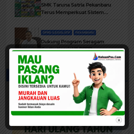
SMK Taruna Satria Pekanbaru
Terus Memperkuat Sistem
Pendidikan Disiplin Tinggi
DPRD /LEGISLATIF
PEKANBARU
Dukung Program Seragam
Gratis, Komisi III DPRD
Pekanbaru sebut Anggaran
Rehab Sekolah Harus
Diprioritaskan
UCAPAN IKLAN HUT RIAU KE-69