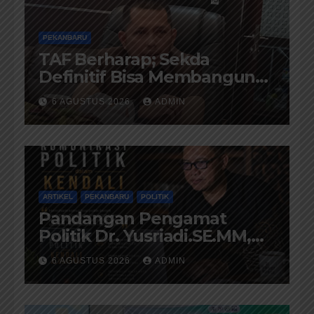
PEKANBARU
TAF Berharap; Sekda
Definitif Bisa Membangun
Komunikasi Antara
6 AGUSTUS 2026
ADMIN
Eksekutif dan Legislatif
ARTIKEL
PEKANBARU
POLITIK
Pandangan Pengamat
Politik Dr. Yusriadi.SE.MM,
Tentang Buku Dr. (Cand)
6 AGUSTUS 2026
ADMIN
Liza Fitriani S. Kom M. Ikom