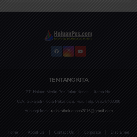
TENTANG KITA
PT. Haluan Media Pos Jalan Nenas - Utama No.
65A, Sukajadi - Kota Pekanbaru, Riau Telp. 0761-8400388
Hubungi kami:
redaksihaluanpos2016@gmail.com
|
|
|
|
Home
About Us
Contact Us
Corporate
Disclaimer