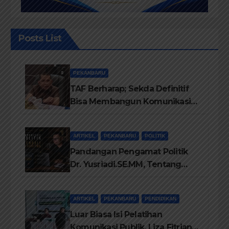
Posts List
PEKANBARU
TAF Berharap; Sekda Definitif
Bisa Membangun Komunikasi
Antara Eksekutif dan Legislatif
ARTIKEL
PEKANBARU
POLITIK
Pandangan Pengamat Politik
Dr. Yusriadi.SE.MM, Tentang
Buku Dr. (Cand) Liza Fitriani S.
Kom M. Ikom
ARTIKEL
PEKANBARU
PENDIDIKAN
Luar Biasa Isi Pelatihan
Komunikasi Publik, Liza Fitriani