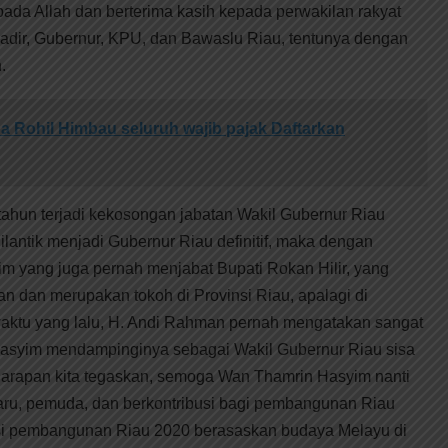
pada Allah dan berterima kasih kepada perwakilan rakyat
adir, Gubernur, KPU, dan Bawaslu Riau, tentunya dengan
.
 Rohil Himbau seluruh wajib pajak Daftarkan
 tahun terjadi kekosongan jabatan Wakil Gubernur Riau
lantik menjadi Gubernur Riau definitif, maka dengan
im yang juga pernah menjabat Bupati Rokan Hilir, yang
n dan merupakan tokoh di Provinsi Riau, apalagi di
waktu yang lalu, H. Andi Rahman pernah mengatakan sangat
asyim mendampinginya sebagai Wakil Gubernur Riau sisa
arapan kita tegaskan, semoga Wan Thamrin Hasyim nanti
aru, pemuda, dan berkontribusi bagi pembangunan Riau
isi pembangunan Riau 2020 berasaskan budaya Melayu di