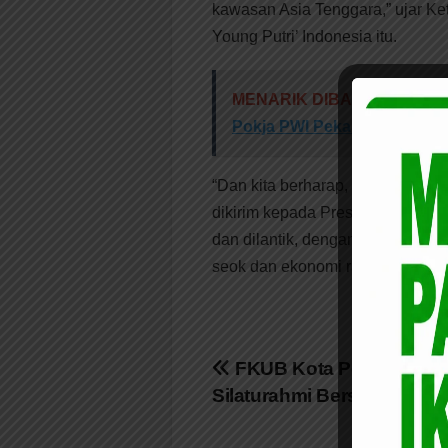
kawasan Asia Tenggara,” ujar K
Young Putri’ Indonesia itu.
MENARIK DIBACA:
Andre Z
Pokja PWI Pekanbaru, Ini 
“Dan kita berharap, usai pemilih
dikirim kepada Presiden RI, Cq 
dan dilantik, dengan demikian r
seok dan ekonomi rakyat pun ber
Navigasi
FKUB Kota Pekanbaru T
Silaturahmi Bersama Tok
pos