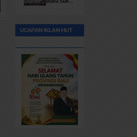
Desa 2026
Buku Suku
Asli Anak
Rawa:
Merawat
UCAPAN IKLAN HUT
Identitas
dan
RIAU KE-69
Kepastian
Hukum
Masyarakat
Adat