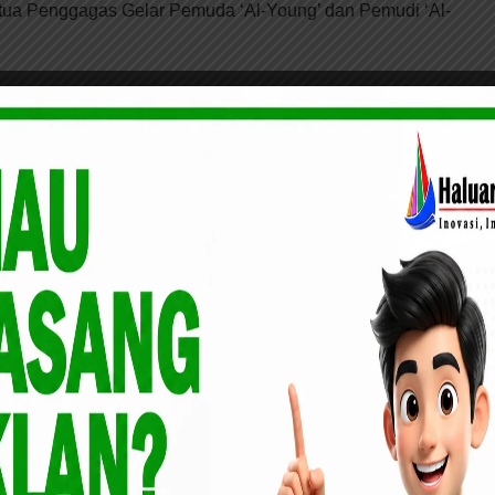
etua Penggagas Gelar Pemuda ‘Al-Young’ dan Pemudi ‘Al-
aky langsung di Tunjuk Ketua PWI Riau jadi Ketua
Susunan Kepengurusannya
an, Berita Acara Pemilihan Wakil Gubernur Riau itu segera
Menteri Dalam Negeri, sesegera mungkin untuk ditetapkan
oda pemerintahan dan pembangunan ke depan tidak terseok-
jalan,” harapnya mengakhiri.
(rls)
aja
Bantu Masyarakat Sakit, Bupati
oh Agama
Teken MoU Pengelolaan Ambulace
laut dan darat antara Pemda Meranti