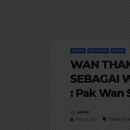
DAERAH
PEKANBARU
POLITIK
WAN THAM
SEBAGAI W
: Pak Wan S
By
admin
#Wan Tha
APR 26, 2017