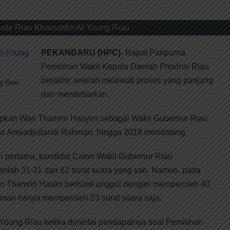
ude Riau Khairuddin Al-Young Riau
PEKANBARU (HPC)-
Rapat Paripurna
Pemilihan Wakil Kepala Daerah Provinsi Riau
berakhir setelah melewati proses yang panjang
g Riau
dan mendebarkan.
apkan Wan Thamrin Hasyim sebagai Wakil Gubernur Riau
r Arsyadjuliandi Rahman, hingga 2018 mendatang.
n pertama, kandidat Calon Wakil Gubernur Riau
mlah 31-31 dari 62 surat suara yang sah. Namun, pada
Wan Thamrin Hasim berhasil unggul dengan memperoleh 40
Aman hanya memperoleh 23 surat suara saja.
Young Riau ketika dimintai pendapatnya soal Pemilihan