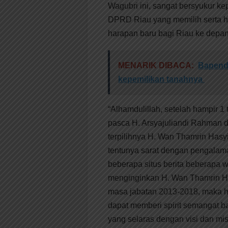
Wagubri ini, sangat bersyukur ke
DPRD Riau yang memilih serta h
harapan baru bagi Riau ke depan
MENARIK DIBACA:
Bapenda
kepemilikan tanahnya
“Alhamdulillah, setelah hampir 1
pasca H. Arsyajuliandi Rahman di
terpilihnya H. Wan Thamrin Hasy
tentunya sarat dengan pengalama
beberapa situs berita beberapa 
menginginkan H. Wan Thamrin H
masa jabatan 2013-2018, maka h
dapat memberi spirit semangat b
yang selaras dengan visi dan m