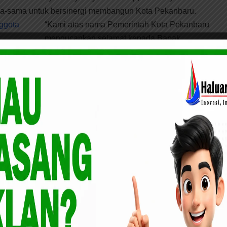
ma-sama untuk bersinergi membangun Kota Pekanbaru.
“Kami atas nama Pemerintah Kota Pekanbaru
mengucapkan selamat kepada Bapak
Zulkarnain dan semoga bisa bersinergi dengan
 DPRD Kota
Pemerintah Kota Pekanbaru,” kata Ayat usai
pelantikan.
ta dewan yang baru, Zulkarnain bisa menjalankan 3 Fungsi
oling, legislasi dan penganggaran supaya bisa
akat di Dapil Sail dan Tenayan Raya.
bisa memperjuangkan aspirasi masyarakat yang ada di Dapil
yat lagi.
gantikan mantan anggota dewan Said Usman Abdullah dari
annya sebagai Wakil Walikota Pekanbaru dalam Pilwako