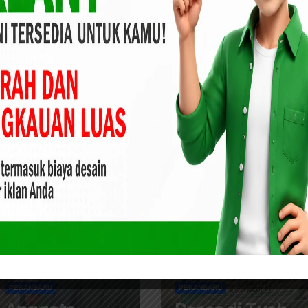
uka
Setelah Belasan Tahun Akhirnya
 Ribuan
Kota Pekanbaru Bangun Rumah
Wisatawan
Sakit
DPRD /LEGISLATIF
DPRD /LEGISLATIF
PEKANBARU
PEKANBARU