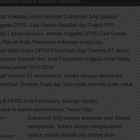
ulkarnain saat di lakukan Pelantikan
a Pekanbru resmi melantik Zulkarnain SAg sebagai
ggota DPRD Said Usman Abdullah dari Fraksi PPP.
itar 1 tahun lamanya, setelah Anggota DPRD Said Usman
Pilkada Kota Pekanbaru beberapa waktu lalu.
mpin Wakil Ketua DPRD Pekanbaru Sigit Yuwono ST dalam
ucapan Sumpah dan Janji Pergantian Anggota Antar Waktu
asa jabatan 2014-2019.
git Yuwono ST mengatakan, bahwa dengan dilantiknya
milihan Tenayan Raya dan Sail sudah memiliki wakil untuk
ng di DPRD Kota Pekanbaru, semoga mampu
kat di daerah pemilihannya,” harap Sigit.
Zulkarnain SAg kepada wartawan usai dilantik
mengatakan, bahwa dirinya mengucapkan
syukur setelah dilantik dan dirinya akan
lkarnain