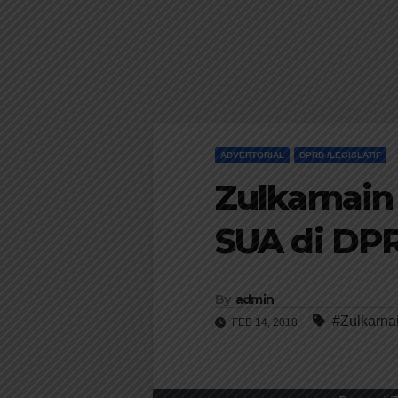
ADVERTORIAL
DPRD /LEGISLATIF
Zulkarnain
SUA di DP
By
admin
#Zulkarn
FEB 14, 2018