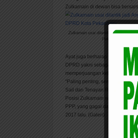
Zulkarnain di dewan bisa bersa
Zulkarnain usai dilantik jadi Anggota
Pekanbaru
Ayat juga berharap selaku anggo
DPRD yakni sebagai fungsi kontr
memperjuangan kebutuhan masyar
“Paling penting, semoga beliau 
Sail dan Tenayan Raya,” ungkap A
Posisi Zulkarnain sendiri meng
PPP, yang gagal dalam pencalon
2017 lalu. (Galeri)