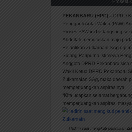
Prosesi Z
PEKANBARU (HPC) –
DPRD Kot
Pengganti Antar Waktu (PAW) An
Proses PAW ini berlangsung sek
Abdullah memutuskan maju pada 
Pelantikan Zulkarnain SAg dipi
Sidang Paripurna Istimewa Peng
Anggota DPRD Pekanbaru sisa m
Wakil Ketua DPRD Pekanbaru Si
Zulkarnaian SAg, maka daerah pe
memperjuangkan aspirasinya.
“Kita ucapkan selamat bergabu
memperjuangkan aspirasi masyara
Hadirin saat mengikuti pelantikan Zu