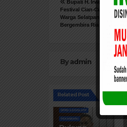
Navigasi
Bupati H. Irwan Nasir B
Festival Cian-Cui Meranti,
pos
Warga Selatpanjang dan 
Bergembira Ria
By
admin
Related Post
DPRD /LEGISLATIF
PEKANBARU