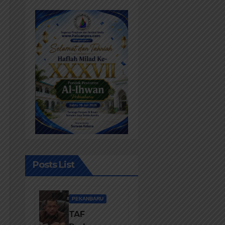
Posts List
PEKANBARU
TAF