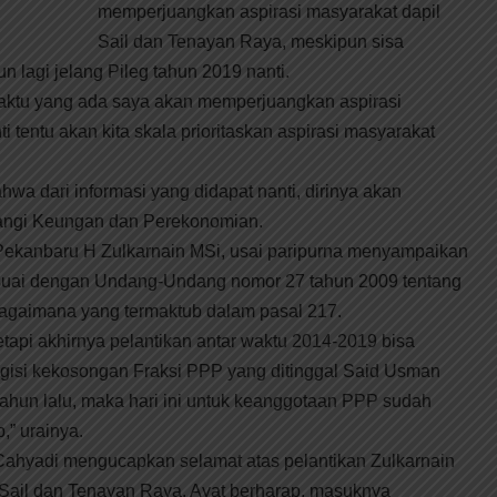
memperjuangkan aspirasi masyarakat dapil
Sail dan Tenayan Raya, meskipun sisa
n lagi jelang Pileg tahun 2019 nanti.
ktu yang ada saya akan memperjuangkan aspirasi
i tentu akan kita skala prioritaskan aspirasi masyarakat
wa dari informasi yang didapat nanti, dirinya akan
dangi Keungan dan Perekonomian.
ekanbaru H Zulkarnain MSi, usai paripurna menyampaikan
suai dengan Undang-Undang nomor 27 tahun 2009 tentang
aimana yang termaktub dalam pasal 217.
tapi akhirnya pelantikan antar waktu 2014-2019 bisa
ngisi kekosongan Fraksi PPP yang ditinggal Said Usman
tahun lalu, maka hari ini untuk keanggotaan PPP sudah
,” urainya.
Cahyadi mengucapkan selamat atas pelantikan Zulkarnain
l Sail dan Tenayan Raya. Ayat berharap, masuknya