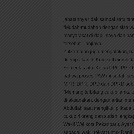
jabatannya tidak sampai satu tahu
“Mudah-mudahan dengan sisa wa
masyarakat di dapil saya dan nant
tersebut,” janjinya.
Zulkarnaian juga mengatakan, bah
ditempatkan di Komisi II membi
Sementara itu, Ketua DPC PPP P
bahwa proses PAW ini sudah se
MPR, DPR, DPD dan DPRD sebag
“Memang terbilang cukup lama, te
dilaksanakan, dengan artian me
Abdullah saat mengikuti pilkada 
cukup 4 orang dan sudah lengkap
Wakil Walikota Pekanbaru, Ayat 
sebagai wakil rakyat untuk Dapi