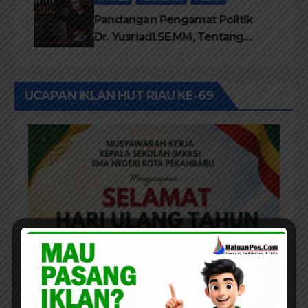
Pandangan Pengamat Politik
Dr. Yusriadi.SE.MM, Tentang
Buku Dr. (Cand) Liza Fitriani S.
Kom M. Ikom
UCAPAN IKLAN HUT RIAU KE-69