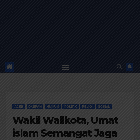
ACEH
DAERAH
HUKRIM
POLITIK
RELIGI
SOSIAL
​Wakil Walikota, Umat
islam Semangat Jaga