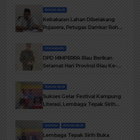
ROKAN HILIR
Kebakaran Lahan Dibelakang
Pujasera, Petugas Damkar Rohil
ikerahkan 3 Armada dan 20
Personil Padamkan Api
PEKANBARU
DPD HIMPERRA Riau Berikan
Selamat Hari Provinsi Riau Ke-
69, Semoga Provinsi Riau Terus
Maju
ROKAN HILIR
Sukses Gelar Festival Kampung
Literasi, Lembaga Tepak Sirih
Terima Piagam Penghargaan
dari Disdikbud Rohil
DAERAH
ROKAN HILIR
Lembaga Tepak Sirih Buka