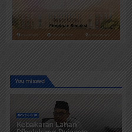
You missed
ROKAN HILIR
Kebakaran Lahan
Dibelakang Pujasera,