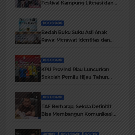
Festival Kampung Literasi dan
Pelatihan Penguatan
TBM/Perpustakaan Desa 2026
PEKANBARU
Bedah Buku Suku Asli Anak
Rawa: Merawat Identitas dan
Kepastian Hukum Masyarakat
Adat
PEKANBARU
KPU Provinsi Riau Luncurkan
Sekolah Pemilu Hijau Tahun
2026, Perkuat Pendidikan
Pemilih Berwawasan
PEKANBARU
Lingkungan
TAF Berharap; Sekda Definitif
Bisa Membangun Komunikasi
Antara Eksekutif dan Legislatif
ARTIKEL
PEKANBARU
POLITIK