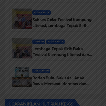
69, Semoga Provinsi Riau Terus
Maju
ROKAN HILIR
Sukses Gelar Festival Kampung
Literasi, Lembaga Tepak Sirih
Terima Piagam Penghargaan
dari Disdikbud Rohil
DAERAH
ROKAN HILIR
Lembaga Tepak Sirih Buka
Festival Kampung Literasi dan
Pelatihan Penguatan
TBM/Perpustakaan Desa 2026
PEKANBARU
Bedah Buku Suku Asli Anak
Rawa: Merawat Identitas dan
Kepastian Hukum Masyarakat
Adat
UCAPAN IKLAN HUT RIAU KE-69