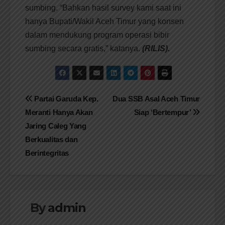
sumbing. “Bahkan hasil survey kami saat ini
hanya Bupati/Wakil Aceh Timur yang konsen
dalam mendukung program operasi bibir
sumbing secara gratis,” katanya.
(RILIS).
Navigasi
Partai Garuda Kep.
Dua SSB Asal Aceh Timur
Meranti Hanya Akan
Siap ‘Bertempur’
pos
Jaring Caleg Yang
Berkualitas dan
Berintegritas
By
admin