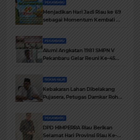
PEKANBARU
Menjadikan Hari Jadi Riau ke 69
sebagai Momentum Kembali ke
Jati Diri Melayu, Menegakkan
Marwah Negeri
PEKANBARU
Alumi Angkatan 1981 SMPN V
Pekanbaru Gelar Reuni Ke-45
Tahun
ROKAN HILIR
Kebakaran Lahan Dibelakang
Pujasera, Petugas Damkar Rohil
ikerahkan 3 Armada dan 20
Personil Padamkan Api
PEKANBARU
DPD HIMPERRA Riau Berikan
Selamat Hari Provinsi Riau Ke-