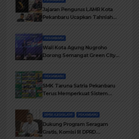
Jajaran Pengurus LAMR Kota
Pekanbaru Ucapkan Tahniah
Hari Jadi Provinsi Riau Ke-69
Tahun
PEKANBARU
Wali Kota Agung Nugroho
Dorong Semangat Green City
Dalam IMT-GT di Pekanbaru
PEKANBARU
SMK Taruna Satria Pekanbaru
Terus Memperkuat Sistem
Pendidikan Disiplin Tinggi
DPRD /LEGISLATIF
PEKANBARU
Dukung Program Seragam
Gratis, Komisi III DPRD