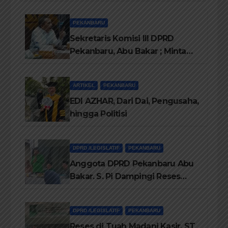
Pekanbaru sebut Anggaran
Rehab Sekolah Harus
PEKANBARU
Diprioritaskan
Sekretaris Komisi III DPRD
Pekanbaru, Abu Bakar ; Minta
Pemko Pekanbaru Berikan
Seragam Gratis Bagi Siswa SD
ARTIKEL
PEKANBARU
dan SMP Swasta
EDI AZHAR, Dari Dai, Pengusaha,
hingga Politisi
DPRD /LEGISLATIF
PEKANBARU
Anggota DPRD Pekanbaru Abu
Bakar. S. Pi Dampingi Reses
Anggota DPRD Riau Kasir. ST
DPRD /LEGISLATIF
PEKANBARU
Reses di Tuah Madani Kasir. ST