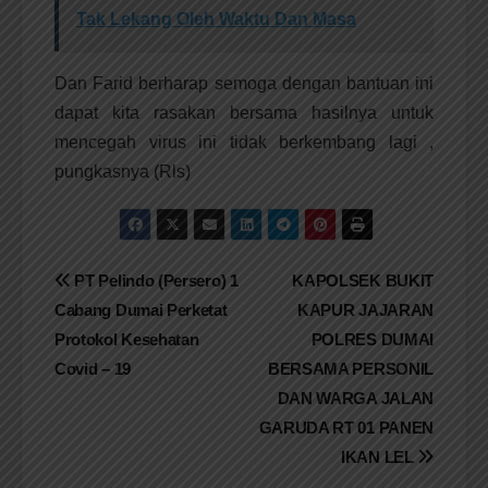
Tak Lekang Oleh Waktu Dan Masa
Dan Farid berharap semoga dengan bantuan ini
dapat kita rasakan bersama hasilnya untuk
mencegah virus ini tidak berkembang lagi ,
pungkasnya (Rls)
Navigasi
PT Pelindo (Persero) 1
KAPOLSEK BUKIT
Cabang Dumai Perketat
KAPUR JAJARAN
pos
Protokol Kesehatan
POLRES DUMAI
Covid – 19
BERSAMA PERSONIL
DAN WARGA JALAN
GARUDA RT 01 PANEN
IKAN LEL