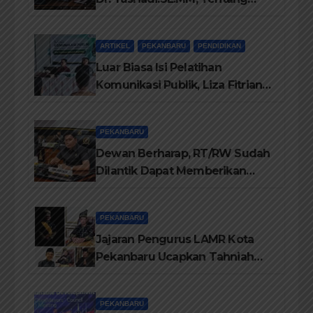
Buku Dr. (Cand) Liza Fitriani S.
Kom M. Ikom
ARTIKEL
PEKANBARU
PENDIDIKAN
Luar Biasa Isi Pelatihan
Komunikasi Publik, Liza Fitriani
Sampaikan Materi Dari Keluhan
Menjadi Aspirasi
PEKANBARU
Dewan Berharap, RT/RW Sudah
Dilantik Dapat Memberikan
Pelayanan Terbaik Kepada
Masyarakat
PEKANBARU
Jajaran Pengurus LAMR Kota
Pekanbaru Ucapkan Tahniah
Hari Jadi Provinsi Riau Ke-69
Tahun
PEKANBARU