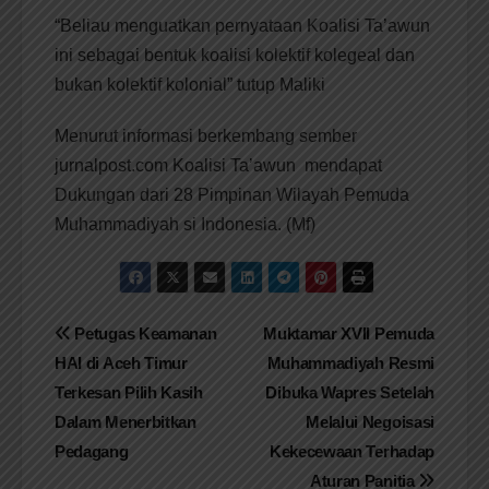
“Beliau menguatkan pernyataan Koalisi Ta’awun
ini sebagai bentuk koalisi kolektif kolegeal dan
bukan kolektif kolonial” tutup Maliki
Menurut informasi berkembang sember
jurnalpost.com Koalisi Ta’awun
mendapat
Dukungan dari 28 Pimpinan Wilayah Pemuda
Muhammadiyah si Indonesia. (Mf)
Navigasi
Petugas Keamanan
Muktamar XVII Pemuda
HAI di Aceh Timur
Muhammadiyah Resmi
pos
Terkesan Pilih Kasih
Dibuka Wapres Setelah
Dalam Menerbitkan
Melalui Negoisasi
Pedagang
Kekecewaan Terhadap
Aturan Panitia