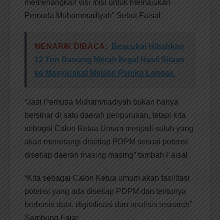
memenangkan visi misi untuk memajukan
Pemuda Muhammadiyah” Sebut Faisal
MENARIK DIBACA:
​Beacukai Hibahkan
12 Ton Bawang Merah Ilegal Hasil Sitaan
ke Masyarakat Melalui Pemko Langsa
“Jadi Pemuda Muhammadiyah bukan hanya
bersinar di satu daerah pengurusan, tetapi kita
sebagai Calon Ketua Umum menjadi suluh yang
akan menerangi disetiap PDPM sesuai potensi
disetiap daerah masing masing” tambah Faisal
“Kita sebagai Calon Ketua umum akan fasilitasi
potensi yang ada disetiap PDPM dan tentunya
berbasis data, digitalisasi dan analisis research”
Sambung Fajar