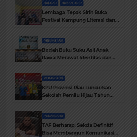
DAERAH
ROKAN HILIR
Lembaga Tepak Sirih Buka
Festival Kampung Literasi dan
Pelatihan Penguatan
TBM/Perpustakaan Desa 2026
PEKANBARU
Bedah Buku Suku Asli Anak
Rawa: Merawat Identitas dan
Kepastian Hukum Masyarakat
Adat
PEKANBARU
KPU Provinsi Riau Luncurkan
Sekolah Pemilu Hijau Tahun
2026, Perkuat Pendidikan
Pemilih Berwawasan
PEKANBARU
Lingkungan
TAF Berharap; Sekda Definitif
Bisa Membangun Komunikasi