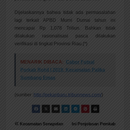
Dijelaskannya bahwa tidak ada permasalahan
lagi terkait APBD Murni Dumai tahun ini
mencapai Rp 1,078 Triliun. Bahkan tidak
dilakukan rasionalisasi pasca dilakukan
verifikasi di tingkat Provinsi Riau.(*)
MENARIK DIBACA:
Cabor Futsal
Porkab Rohil I 2019: Kecamatan Palika
Sumbang Emas
(sumber :
http://pekanbaru.tribunnews.com/
)
Navigasi
Kecamatan Senapelan
Ini Penjelasan Pemkab