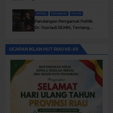
Antara Eksekutif dan Legislatif
ARTIKEL
PEKANBARU
POLITIK
Pandangan Pengamat Politik
Dr. Yusriadi.SE.MM, Tentang
Buku Dr. (Cand) Liza Fitriani S.
Kom M. Ikom
UCAPAN IKLAN HUT RIAU KE-69