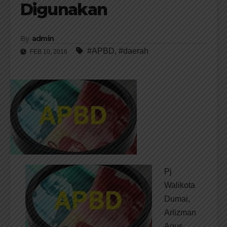
Digunakan
By
admin
#APBD
,
#daerah
FEB 10, 2016
Pj
Walikota
Dumai,
Arlizman
Agus