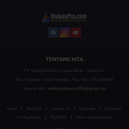
TENTANG KITA
PT. Haluan Media Pos Jalan Nenas - Utama No.
65A, Sukajadi - Kota Pekanbaru, Riau Telp. 0761-8400388
Hubungi kami:
redaksihaluanpos2016@gmail.com
|
|
|
|
Home
About Us
Contact Us
Corporate
Disclaimer
|
|
Privacy Policy
REDAKSI
Terms and Conditions