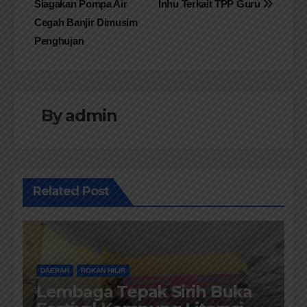
Siagakan Pompa Air
Inhu Terkait TPP Guru
pos
Cegah Banjir Dimusim
Penghujan
By
admin
Related Post
DAERAH
ROKAN HILIR
Lembaga Tepak Sirih Buka