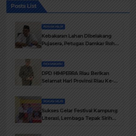
Posts List
ROKAN HILIR
Kebakaran Lahan Dibelakang
Pujasera, Petugas Damkar Rohil
ikerahkan 3 Armada dan 20
Personil Padamkan Api
PEKANBARU
DPD HIMPERRA Riau Berikan
Selamat Hari Provinsi Riau Ke-
69, Semoga Provinsi Riau Terus
Maju
ROKAN HILIR
Sukses Gelar Festival Kampung
Literasi, Lembaga Tepak Sirih
Terima Piagam Penghargaan
dari Disdikbud Rohil