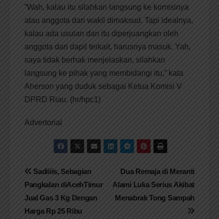
”Wah, kalau itu silahkan langsung ke komisinya
atau anggota dari wakil dimaksud. Tapi idealnya,
kalau ada usulan dan itu diperjuangkan oleh
anggota dari dapil terkait, harusnya masuk. Yah,
saya tidak berhak menjelaskan, silahkan
langsung ke pihak yang membidangi itu,” kata
Aherson yang duduk sebagai Ketua Komisi V
DPRD Riau. (hr/hpc1)
Advertorial
Navigasi
Sadiiiis, Sebagian
Dua Remaja di Meranti
Pangkalan diAcehTimur
Alami Luka Serius Akibat
pos
Jual Gas 3 Kg Dengan
Menabrak Tong Sampah
Harga Rp 25 Ribu