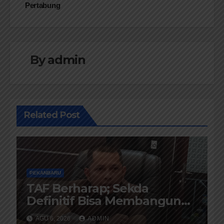
Pertabung
By
admin
Related Post
PEKANBARU
TAF Berharap; Sekda
Definitif Bisa Membangun
Komunikasi Antara Eksekutif
AGU 6, 2026
ADMIN