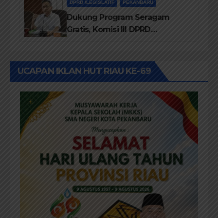
DPRD /LEGISLATIF
PEKANBARU
Dukung Program Seragam
Gratis, Komisi III DPRD
Pekanbaru sebut Anggaran
Rehab Sekolah Harus
Diprioritaskan
UCAPAN IKLAN HUT RIAU KE-69