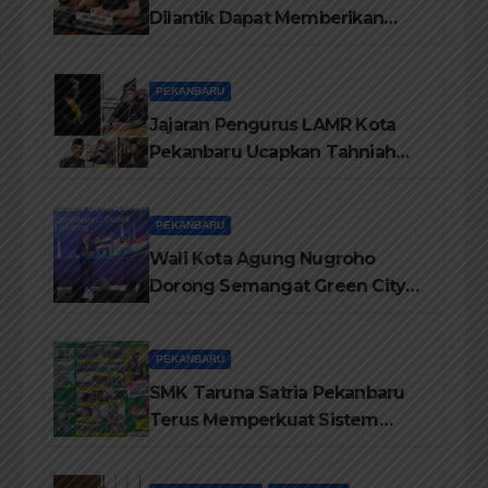
Dilantik Dapat Memberikan
Pelayanan Terbaik Kepada
Masyarakat
PEKANBARU
Jajaran Pengurus LAMR Kota
Pekanbaru Ucapkan Tahniah
Hari Jadi Provinsi Riau Ke-69
Tahun
PEKANBARU
Wali Kota Agung Nugroho
Dorong Semangat Green City
Dalam IMT-GT di Pekanbaru
PEKANBARU
SMK Taruna Satria Pekanbaru
Terus Memperkuat Sistem
Pendidikan Disiplin Tinggi