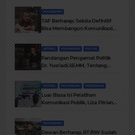
PEKANBARU
TAF Berharap; Sekda Definitif
Bisa Membangun Komunikasi
Antara Eksekutif dan Legislatif
ARTIKEL
PEKANBARU
POLITIK
Pandangan Pengamat Politik
Dr. Yusriadi.SE.MM, Tentang
Buku Dr. (Cand) Liza Fitriani S.
Kom M. Ikom
ARTIKEL
PEKANBARU
PENDIDIKAN
Luar Biasa Isi Pelatihan
Komunikasi Publik, Liza Fitriani
Sampaikan Materi Dari Keluhan
Menjadi Aspirasi
PEKANBARU
Dewan Berharap, RT/RW Sudah