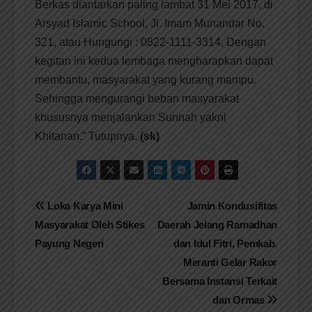
Berkas diantarkan paling lambat 31 Mei 2017, di
Arsyad Islamic School, Jl. Imam Munandar No.
321, atau Hungungi : 0822-1111-3314, Dengan
kegitan ini kedua lembaga mengharapkan dapat
membantu, masyarakat yang kurang mampu.
Sehingga mengurangi beban masyarakat
khususnya menjalankan Sunnah yakni
Khitanan.” Tutupnya.
(sk)
Navigasi
Loka Karya Mini
Jamin Kondusifitas
Masyarakat Oleh Stikes
Daerah Jelang Ramadhan
pos
Payung Negeri
dan Idul Fitri, Pemkab.
Meranti Gelar Rakor
Bersama Instansi Terkait
dan Ormas