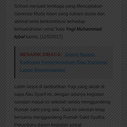
School menjadi lembaga yang Menciptakan
Generasi Muda Islam yang sukses dunia dan
akhirat serta berkontribusi terhadap
kemaslahatan umat.”kata
Yogi Muhammad
Iqbal
kamis, (11/5/2017)
MENARIK DIBACA:
Jelang Nataru,
Kadivpas Kemenkumham Riau Kunjungi
Lapas Bagansiapiapi
Lebih lanjut di tambahkan Yogi yang akrab di
sapa Abu Syarif ini, dengan adanya kegiatan
sunatan masal ini sekolah selalu menggandeng
Rumah sakit yang ada. Saat ini sekolah tetap
bersama menggandeng Rumah Sakit Syafira
Pekanbaru dalam kegiatan sosial