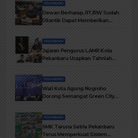
PEKANBARU
Dewan Berharap, RT/RW Sudah
Dilantik Dapat Memberikan
Pelayanan Terbaik Kepada
Masyarakat
PEKANBARU
Jajaran Pengurus LAMR Kota
Pekanbaru Ucapkan Tahniah
Hari Jadi Provinsi Riau Ke-69
Tahun
PEKANBARU
Wali Kota Agung Nugroho
Dorong Semangat Green City
Dalam IMT-GT di Pekanbaru
PEKANBARU
SMK Taruna Satria Pekanbaru
Terus Memperkuat Sistem