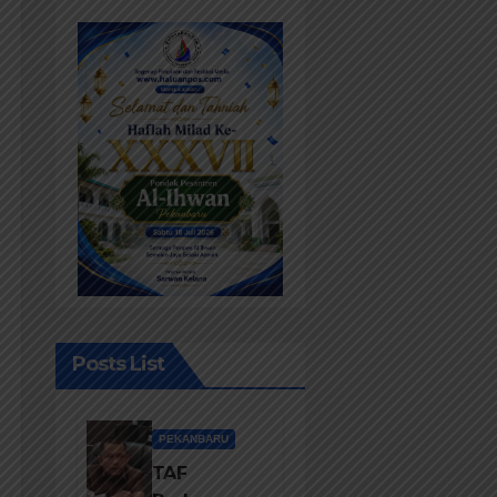
Posts List
PEKANBARU
TAF