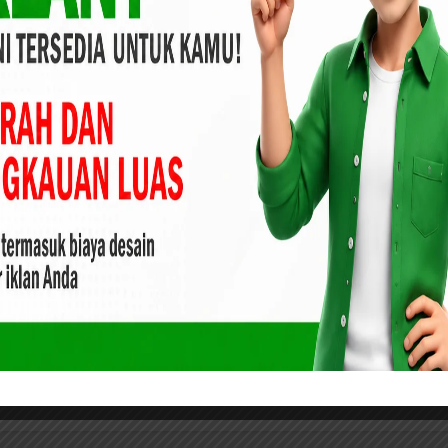
mbah B-3 DLH Labuhanbatu Serobot Tupoksi Kasi
k Labuhanbatu putus bersekolah karena ketidak
emkab Labuhanbatu akan menjamin dan bertanggungjawab
at)
Warga
Konfercab Serentak PDI Perjuangan
Se-Sumatera Utara ZONA-III Di Hadiri
PLT Bupati Labuhanbatu