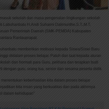
 masuk sekolah dan masa pengenalan lingkungan sekolah
ti Labuhanbatu H.Andi Suhaimi Dalimunthe,S.T.,M.T,
juruan Pemerintah Daerah (SMK-PEMDA) Kabupaten
wantara Rantauprapat.
uhanbatu memberikan motivasi kepada Siswa/Siswi Baru
nggi didalam proses belajar. Patuh dan taat kepada aturan
kolah dan hormati para Guru, pelihara dan terapkan budi
rti dengan guru, orang tua, senior dan sesama peserta didik.
at menentukan keberhasilan kita dalam proses belajar
jadikan kita insan yang berkualitas dan pada akhirnya
il dalam kehidupan”
Kunjungan Vice President PT KAI Regional I Sumut,