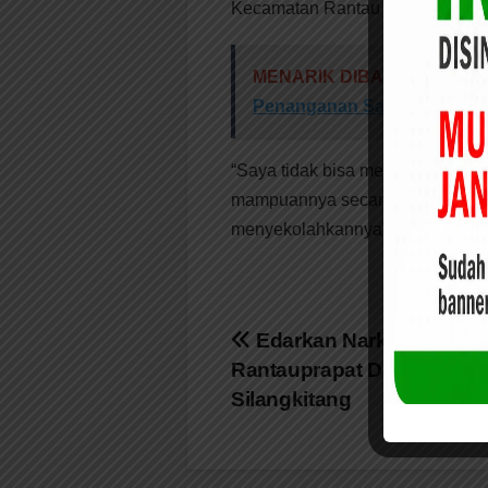
Kecamatan Rantau Selatan.
MENARIK DIBACA:
Kasi Li
Penanganan Sampah.
“Saya tidak bisa mendengar, ana
mampuannya secara ekonomi, P
menyekolahkannya”. Tuturnya. (M
Navigasi
Edarkan Narkoba,Dua 
Rantauprapat Di Bekuk Di
pos
Silangkitang