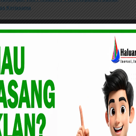
has Kerjasama
epada Siswa-Siswi agar memanfaatkan
esarnya untuk mengetahui dunia pendidikan, hindari
pernah berniat mendekati Narkoba, karena Narkoba itu
ik maupun mental.
mkab Labuhanbatu, usai memperhatikan situasi kerja
uprapat, Kepala Daerah Labuhanbatu didatangi seorang
ang kebetulan berada disekolah itu dan menyampaikan
 keinginan kuat anaknya ingin bersekolah di SMK Pemkab
gu bisa meneruskan cita-cita anaknya karena ketidak
ga tidak mampu), mendengar hal itu, sepontan Bupati
Sekolah SMK Pemkab Labuhanbatu agar menggratiskan si
sekolah di SMK Milik Pemkab Labuhanbatu dan
urat miskin atau tidak mampu dari Kelurahan Sigambal