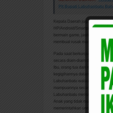
Plt Bupati Labuhanbatu Ba
Kepala Daerah juga, meminta k
HP/Android/Smartphon sebesar b
bermain game, jauhi dan jangan 
membuat rusak manusia baik fis
Pada saat berkunjung ke SMK Pe
secara diam-diam di RSUD Ranta
Ibu, orang tua dari murid SMK y
kegigihannya dalam mewujudkan
Labuhanbatu walaupun dirinya ra
mampuannya secara ekonomi (war
Labuhanbatu memanggil Kepala 
Anak yang tidak mampu itu, ber
memerintahkan untuk mengurus s