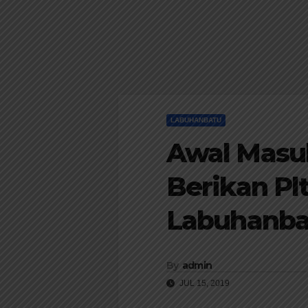
LABUHANBATU
Awal Masuk
Berikan Plt
Labuhanba
By
admin
JUL 15, 2019