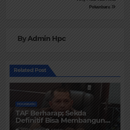
Pekanbaru
By
Admin Hpc
Related Post
PEKANBARU
TAF Berharap; Sekda
Definitif Bisa Membangun
Komunikasi Antara Eksekutif