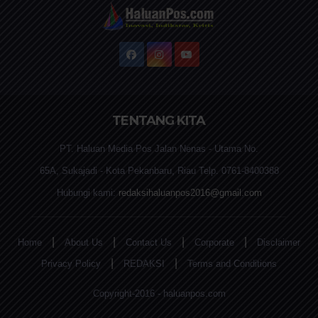
TENTANG KITA
PT. Haluan Media Pos Jalan Nenas - Utama No.
65A, Sukajadi - Kota Pekanbaru, Riau Telp. 0761-8400388
Hubungi kami:
redaksihaluanpos2016@gmail.com
|
|
|
|
Home
About Us
Contact Us
Corporate
Disclaimer
|
|
Privacy Policy
REDAKSI
Terms and Conditions
Copyright-2016 - haluanpos.com