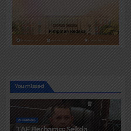
You missed
PEKANBARU
TAF Berharap; Sekda