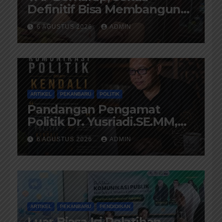
Definitif Bisa Membangun
Komunikasi Antara
6 AGUSTUS 2026
ADMIN
Eksekutif dan Legislatif
ARTIKEL
PEKANBARU
POLITIK
Pandangan Pengamat
Politik Dr. Yusriadi.SE.MM,
Tentang Buku Dr. (Cand)
6 AGUSTUS 2026
ADMIN
Liza Fitriani S. Kom M. Ikom
ARTIKEL
PEKANBARU
PENDIDIKAN
Luar Biasa Isi Pelatihan