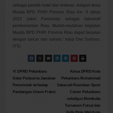
sebagai pemilik hotel dan restoran. Adapun tema
Musda BPD PHRI Provinsi Riau Ke- X tahun
2023 yakni Pariwisata sebagai lokomotif
perekonomian Riau. Mudah-mudahan kegiatan
Musda BPD PHRI Provinsi Riau dapat berjalan
dengan lancar dan sukses,” tutup Dwi Sutrisno.
(YS)
Navigasi
DPRD Pekanbaru
Ketua DPRD Kota
Gelar Paripurna Jawaban
Pekanbaru Muhammad
pos
Pemerintah terhadap
Sabarudi Resmikan Sport
Pandangan Umum Fraksi
Center Pekanbaru
sekaligus Membuka
Turnamen Futsal dan
Volly Piala Wali Kota