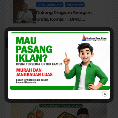
DPRD /LEGISLATIF
PEKANBARU
Dukung Program Seragam
Gratis, Komisi III DPRD
Pekanbaru sebut Anggaran
Rehab Sekolah Harus
Diprioritaskan
UCAPAN IKLAN HUT RIAU KE-69