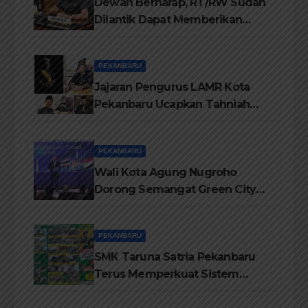
Dewan Berharap, RT/RW Sudah
Dilantik Dapat Memberikan
Pelayanan Terbaik Kepada
Masyarakat
PEKANBARU
Jajaran Pengurus LAMR Kota
Pekanbaru Ucapkan Tahniah
Hari Jadi Provinsi Riau Ke-69
Tahun
PEKANBARU
Wali Kota Agung Nugroho
Dorong Semangat Green City
Dalam IMT-GT di Pekanbaru
PEKANBARU
SMK Taruna Satria Pekanbaru
Terus Memperkuat Sistem
Pendidikan Disiplin Tinggi