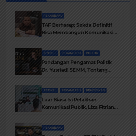
PEKANBARU
TAF Berharap; Sekda Definitif
Bisa Membangun Komunikasi
Antara Eksekutif dan Legislatif
ARTIKEL
PEKANBARU
POLITIK
Pandangan Pengamat Politik
Dr. Yusriadi.SE.MM, Tentang
Buku Dr. (Cand) Liza Fitriani S.
Kom M. Ikom
ARTIKEL
PEKANBARU
PENDIDIKAN
Luar Biasa Isi Pelatihan
Komunikasi Publik, Liza Fitriani
Sampaikan Materi Dari Keluhan
Menjadi Aspirasi
PEKANBARU