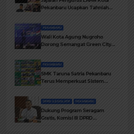
Jajaran Pengurus LAMR Kota
Pekanbaru Ucapkan Tahniah
Hari Jadi Provinsi Riau Ke-69
Tahun
PEKANBARU
Wali Kota Agung Nugroho
Dorong Semangat Green City
Dalam IMT-GT di Pekanbaru
PEKANBARU
SMK Taruna Satria Pekanbaru
Terus Memperkuat Sistem
Pendidikan Disiplin Tinggi
DPRD /LEGISLATIF
PEKANBARU
Dukung Program Seragam
Gratis, Komisi III DPRD
Pekanbaru sebut Anggaran
Rehab Sekolah Harus