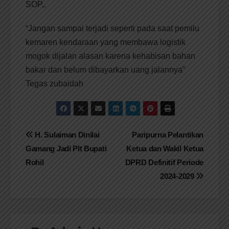
SOP,.
“Jangan sampai terjadi seperti pada saat pemilu
kemaren kendaraan yang membawa logistik
mogok dijalan alasan karena kehabisan bahan
bakar dan belum dibayarkan uang jalannya”
Tegas zubaidah
Navigasi
H. Sulaiman Dinilai
Paripurna Pelantikan
Gamang Jadi Plt Bupati
Ketua dan Wakil Ketua
pos
Rohil
DPRD Definitif Periode
2024-2029