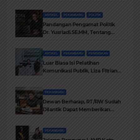
Antara Eksekutif dan Legislatif
ARTIKEL
PEKANBARU
POLITIK
Pandangan Pengamat Politik
Dr. Yusriadi.SE.MM, Tentang
Buku Dr. (Cand) Liza Fitriani S.
Kom M. Ikom
ARTIKEL
PEKANBARU
PENDIDIKAN
Luar Biasa Isi Pelatihan
Komunikasi Publik, Liza Fitriani
Sampaikan Materi Dari Keluhan
Menjadi Aspirasi
PEKANBARU
Dewan Berharap, RT/RW Sudah
Dilantik Dapat Memberikan
Pelayanan Terbaik Kepada
Masyarakat
PEKANBARU