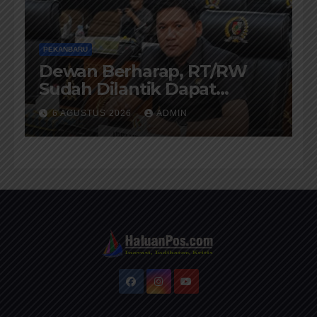
PEKANBARU
Dewan Berharap, RT/RW
Sudah Dilantik Dapat
Memberikan Pelayanan
6 AGUSTUS 2026
ADMIN
Terbaik Kepada Masyarakat