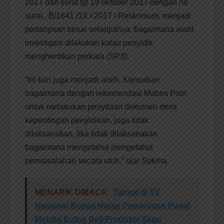
2017 dan surat tgl 19 oktober 2017 dengan no
surat . B/1641 /1X / 2017 / Reskrimum, menjadi
pertanyaan besar selanjutnya, bagaimana audit
investigasi dilakukan kalau penyidik
menghentikan perkara (SP3).
“Ini kan juga menjadi aneh. Kemudian
bagaimana dengan rekomendasi Mabes Polri
untuk melakukan penyitaan dokumen demi
kepentingan penyidikan, juga tidak
dilaksanakan, jika tidak dilaksanakan
bagaimana mengetahui mengetahui
permasalahan secara utuh,” ujar Sukma.
MENARIK DIBACA:
Tampil di TV
Nasional Bupati Harap Pemerintah Pusat
Melalui Bulog Beli Produksi Sagu