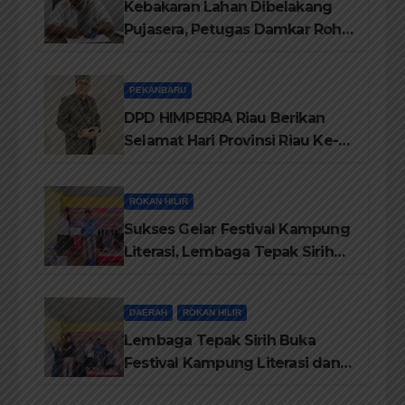
Kebakaran Lahan Dibelakang
Pujasera, Petugas Damkar Rohil
ikerahkan 3 Armada dan 20
Personil Padamkan Api
PEKANBARU
DPD HIMPERRA Riau Berikan
Selamat Hari Provinsi Riau Ke-
69, Semoga Provinsi Riau Terus
Maju
ROKAN HILIR
Sukses Gelar Festival Kampung
Literasi, Lembaga Tepak Sirih
Terima Piagam Penghargaan
dari Disdikbud Rohil
DAERAH
ROKAN HILIR
Lembaga Tepak Sirih Buka
Festival Kampung Literasi dan
Pelatihan Penguatan