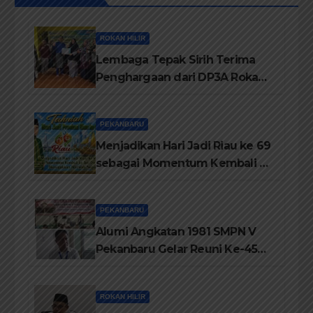
ROKAN HILIR
Lembaga Tepak Sirih Terima
Penghargaan dari DP3A Rokan
Hilir
PEKANBARU
Menjadikan Hari Jadi Riau ke 69
sebagai Momentum Kembali ke
Jati Diri Melayu, Menegakkan
Marwah Negeri
PEKANBARU
Alumi Angkatan 1981 SMPN V
Pekanbaru Gelar Reuni Ke-45
Tahun
ROKAN HILIR