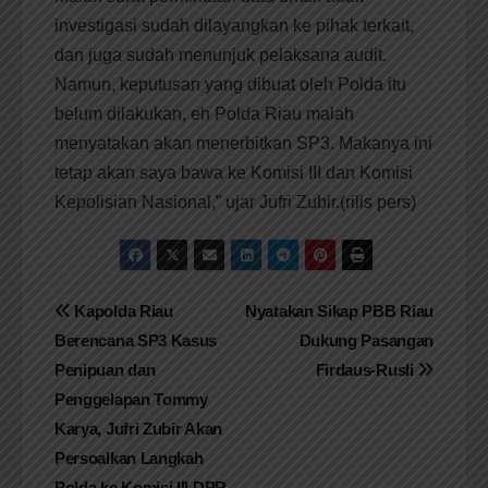
investigasi sudah dilayangkan ke pihak terkait,
dan juga sudah menunjuk pelaksana audit.
Namun, keputusan yang dibuat oleh Polda itu
belum dilakukan, eh Polda Riau malah
menyatakan akan menerbitkan SP3. Makanya ini
tetap akan saya bawa ke Komisi III dan Komisi
Kepolisian Nasional,” ujar Jufri Zubir.(rilis pers)
Navigasi
Kapolda Riau
Nyatakan Sikap PBB Riau
Berencana SP3 Kasus
Dukung Pasangan
pos
Penipuan dan
Firdaus-Rusli
Penggelapan Tommy
Karya, Jufri Zubir Akan
Persoalkan Langkah
Polda ke Komisi III DPR