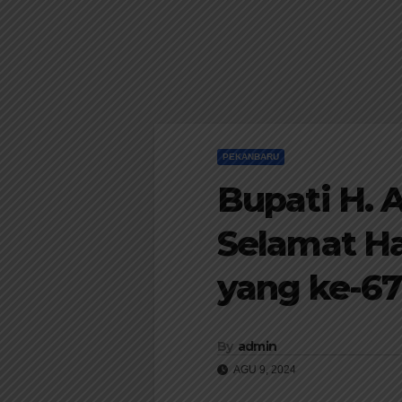
PEKANBARU
Bupati H.
Selamat Har
yang ke-67
By
admin
AGU 9, 2024