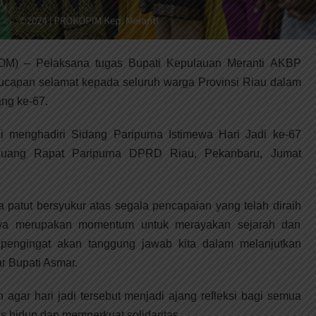
– Pelaksana tugas Bupati Kepulauan Meranti AKBP
ucapan selamat kepada seluruh warga Provinsi Riau dalam
ang ke-67.
i menghadiri Sidang Paripurna Istimewa Hari Jadi ke-67
 Ruang Rapat Paripurna DPRD Riau, Pekanbaru, Jumat
ta patut bersyukur atas segala pencapaian yang telah diraih
nya merupakan momentum untuk merayakan sejarah dan
 pengingat akan tanggung jawab kita dalam melanjutkan
r Bupati Asmar.
agar hari jadi tersebut menjadi ajang refleksi bagi semua
s hidup dan memperkuat solidaritas.