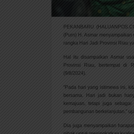
PEKANBARU (HALUANPOS.COM) 
(Purn) H. Asmar menyampaikan 
rangka Hari Jadi Provinsi Riau y
Hal itu disampaikan Asmar usa
Provinsi Riau, bertempat di
(9/8/2024).
“Pada hari yang istimewa ini, ki
bersama. Hari jadi bukan ha
kemajuan, tetapi juga sebagai
pembangunan berkelanjutan,” uja
Dia juga menyampaikan harapan 
pihak untuk meningkatkan kualita