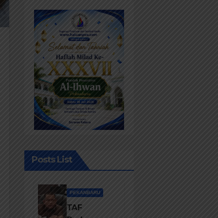
Posts List
PEKANBARU
TAF