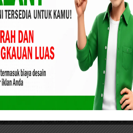
aruddin Poti, Wakil Ketua II H. Agung Nugroho, Juga dihadiri
S.F Hariyanto.
min, Zuriyat Kesultanan Siak Sri Indrapura: Prilaku
AM Riau Menjatuhkan Marwah Melayu Riau
o dalam sambutannya mengatakan Hari Jadi Ke-67 Provinsi
tu Membangun Menuju Riau Maju. Harapannya melalui
ovinsi Riau itu menjadi momentum bagi semua untuk dapat
an, serta harapan dan tujuan yang belum tercapai.
ita upayakan untuk membangun Provinsi Riau, hingga
karang ini. Hal ini tentu saja berkat kolaborasi dan kerja
mua,” ucap Hariyanto.
uga telah mengikuti Apel Hari Jadi ke-67 Provinsi Riau di