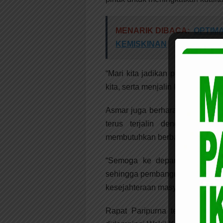
MENARIK DIBACA:
OPTIM
KEMISKINAN
“Mari kita jadikan perayaan ini 
kita, serta menjalin kerjasama y
Asmar juga berharap hubungan 
terus terjalin dengan baik.
membutuhkan berbagai dukungan 
“Semoga ke depan lebih banya
sehingga pembangunan yang sed
kesejahteraan masyarakat,” hara
Rapat Paripurna tersebut dip