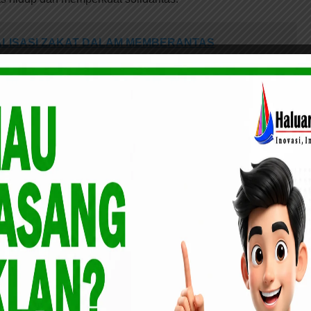
ALISASI ZAKAT DALAM MEMBERANTAS
sebagai motivasi untuk lebih giat dalam memajukan provinsi
ang lebih erat antar semua komponen masyarakat.” ajaknya.
baik antara Pemprov Riau dan Pemkab Kepulauan Meranti
 Menurutnya, kabupaten yang ia pimpin masih sangat
dari pemerintah provinsi maupun pusat.
k lagi program Provinsi Riau yang masuk ke Meranti,
ang dilaksanakan berjalan dengan lancar dan mewujudkan
p Asmar.
impin langsung oleh Ketua DPRD Provinsi Riau Yulisman