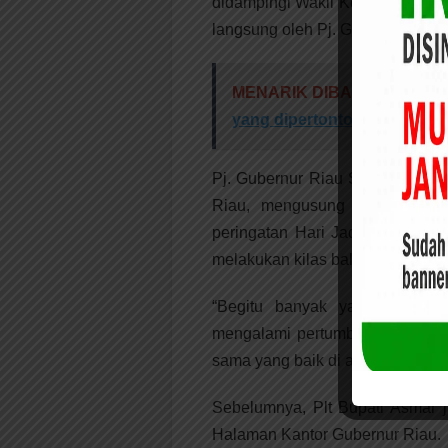
didampingi Wakil Ketua I H. Syaf
langsung oleh Pj. Gubernur Riau 
MENARIK DIBACA:
T S M A
yang dipertontonkan DPH L
Pj. Gubernur Riau S.F Hariyant
Riau, mengusung tema Bersa
peringatan Hari Jadi Ke-67 Pr
melakukan kilas balik atas capai
“Begitu banyak yang telah k
mengalami pertumbuhan seperti se
sama yang baik di antara kita se
Sebelumnya, Plt Bupati Asmar j
Halaman Kantor Gubernur Riau.