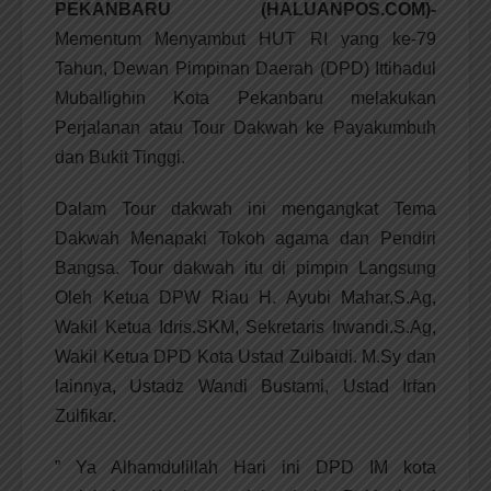
PEKANBARU (HALUANPOS.COM)-
Mementum Menyambut HUT RI yang ke-79
Tahun, Dewan Pimpinan Daerah (DPD) Ittihadul
Muballighin Kota Pekanbaru melakukan
Perjalanan atau Tour Dakwah ke Payakumbuh
dan Bukit Tinggi.
Dalam Tour dakwah ini mengangkat Tema
Dakwah Menapaki Tokoh agama dan Pendiri
Bangsa. Tour dakwah itu di pimpin Langsung
Oleh Ketua DPW Riau H. Ayubi Mahar,S.Ag,
Wakil Ketua Idris.SKM, Sekretaris Irwandi.S.Ag,
Wakil Ketua DPD Kota Ustad Zulbaidi. M.Sy dan
lainnya, Ustadz Wandi Bustami, Ustad Irfan
Zulfikar.
” Ya Alhamdulillah Hari ini DPD IM kota