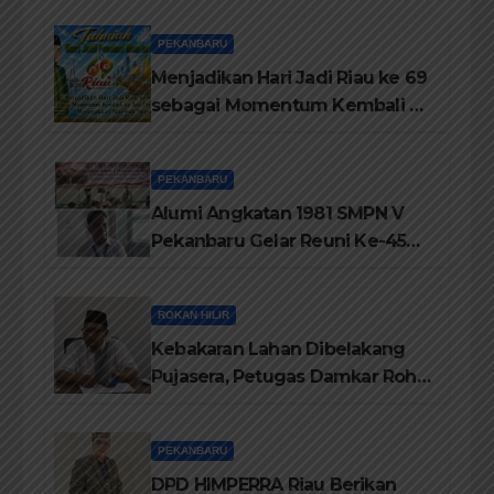
PEKANBARU
Menjadikan Hari Jadi Riau ke 69
sebagai Momentum Kembali ke
Jati Diri Melayu, Menegakkan
Marwah Negeri
PEKANBARU
Alumi Angkatan 1981 SMPN V
Pekanbaru Gelar Reuni Ke-45
Tahun
ROKAN HILIR
Kebakaran Lahan Dibelakang
Pujasera, Petugas Damkar Rohil
ikerahkan 3 Armada dan 20
Personil Padamkan Api
PEKANBARU
DPD HIMPERRA Riau Berikan