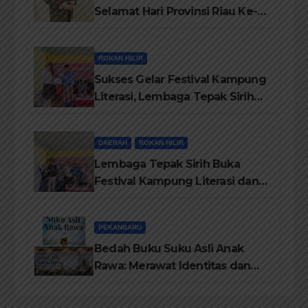
Selamat Hari Provinsi Riau Ke-
69, Semoga Provinsi Riau Terus
Maju
ROKAN HILIR
Sukses Gelar Festival Kampung
Literasi, Lembaga Tepak Sirih
Terima Piagam Penghargaan
dari Disdikbud Rohil
DAERAH
ROKAN HILIR
Lembaga Tepak Sirih Buka
Festival Kampung Literasi dan
Pelatihan Penguatan
TBM/Perpustakaan Desa 2026
PEKANBARU
Bedah Buku Suku Asli Anak
Rawa: Merawat Identitas dan
Kepastian Hukum Masyarakat
Adat