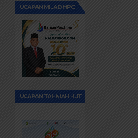
UCAPAN MILAD HPC
UCAPAN TAHNIAH HUT
RIAU KE-69