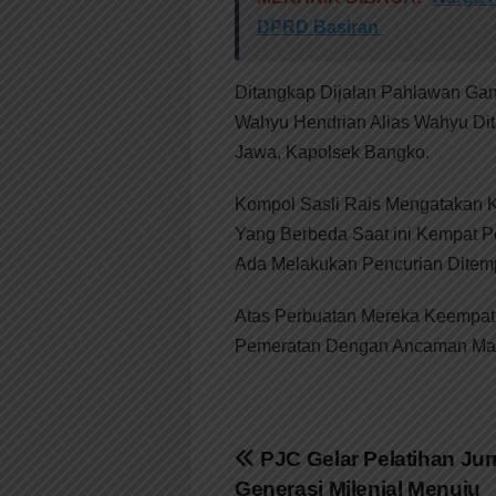
DPRD Basiran
Ditangkap Dijalan Pahlawan Gan
Wahyu Hendrian Alias Wahyu Di
Jawa, Kapolsek Bangko.
Kompol Sasli Rais Mengatakan 
Yang Berbeda Saat ini Kempat P
Ada Melakukan Pencurian Ditemp
Atas Perbuatan Mereka Keempat
Pemeratan Dengan Ancaman Maks
Navigasi
PJC Gelar Pelatihan Jurn
Generasi Milenial Menuju