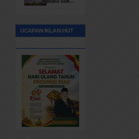
Desa 2026
Buku Suku
Asli Anak
Rawa:
Merawat
UCAPAN IKLAN HUT
Identitas
dan
RIAU KE-69
Kepastian
Hukum
Masyarakat
Adat