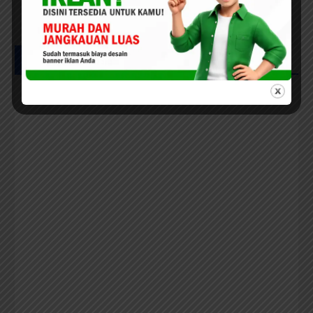
Kepastian Hukum Masyarakat
Adat
UCAPAN IKLAN HUT RIAU KE-69