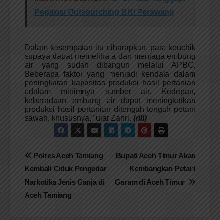
Pegawai Outsourching BRI Perawang
Dalam kesempatan itu diharapkan, para keuchik
supaya dapat memelihara dan menjaga embung
air yang sudah dibangun melalui APBG.
Beberapa faktor yang menjadi kendala dalam
peningkatan kapasitas produksi hasil pertanian
adalam minimnya sumber air. Kedepan,
keberadaan embung air dapat meningkatkan
produksi hasil pertanian ditengah-tengah petani
sawah, khususnya,” ujar Zahri.
(rili)
Navigasi
​Polres Aceh Tamiang
Bupati Aceh Timur Akan
Kembali Ciduk Pengedar
Kembangkan Petani
pos
Narkotika Jenis Ganja di
Garam di Aceh Timur
Aceh Tamiang