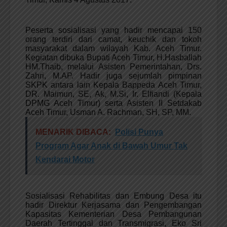
Peserta sosialisasi yang hadir mencapai 150
orang terdiri dari camat, keuchik dan tokoh
masyarakat dalam wilayah Kab. Aceh Timur.
Kegiatan dibuka Bupati Aceh Timur, H.Hasballah
HM.Thaib, melalui Asisten Pemerintahan, Drs.
Zahri, M.AP. Hadir juga sejumlah pimpinan
SKPK antara lain Kepala Bappeda Aceh Timur,
DR. Maimun, SE, Ak, M.Si, Ir. Elfiandi (Kepala
DPMG Aceh Timur) serta Asisten II Setdakab
Aceh Timur, Usman A. Rachman, SH, SP, MM.
MENARIK DIBACA:
Polisi Punya
Program Agar Anak di Bawah Umur Tak
Kendarai Motor
Sosialisasi Rehabilitas dan Embung Desa itu
hadir Direktur Kerjasama dan Pengembangan
Kapasitas Kementerian Desa Pembangunan
Daerah Tertinggal dan Transmigrasi, Eko Sri