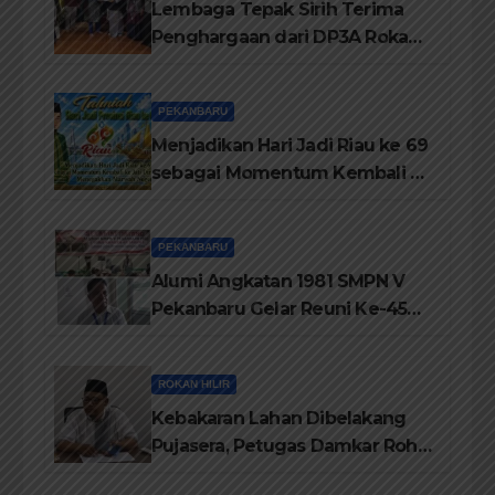
Lembaga Tepak Sirih Terima
Penghargaan dari DP3A Rokan
Hilir
PEKANBARU
Menjadikan Hari Jadi Riau ke 69
sebagai Momentum Kembali ke
Jati Diri Melayu, Menegakkan
Marwah Negeri
PEKANBARU
Alumi Angkatan 1981 SMPN V
Pekanbaru Gelar Reuni Ke-45
Tahun
ROKAN HILIR
Kebakaran Lahan Dibelakang
Pujasera, Petugas Damkar Rohil
ikerahkan 3 Armada dan 20