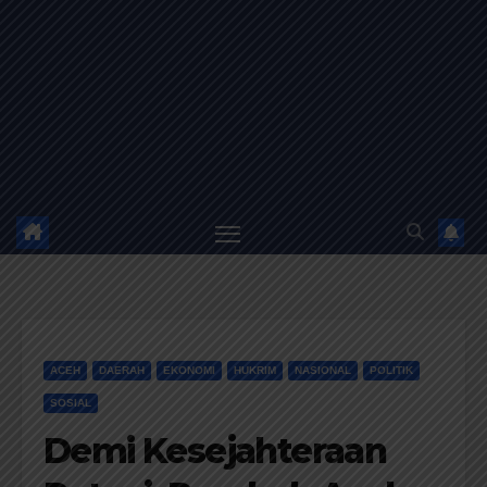
ACEH
DAERAH
EKONOMI
HUKRIM
NASIONAL
POLITIK
SOSIAL
Demi Kesejahteraan