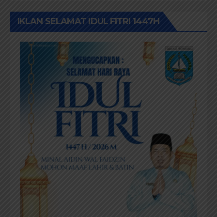
Kebakaran Lahan Dibelakang Pujasera, Petugas
Damkar Rohil ikerahkan 3 Armada dan 20
Personil Padamkan Api
DPD HIMPERRA Riau Berikan Selamat Hari
Provinsi Riau Ke-69, Semoga Provinsi Riau Terus
Maju
IKLAN SELAMAT IDUL FITRI 1447H