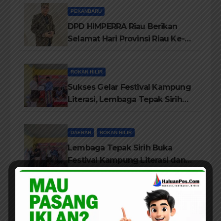
Personil Padamkan Api
PEKANBARU
DPD HIMPERRA Riau Berikan
Selamat Hari Provinsi Riau Ke-
69, Semoga Provinsi Riau Terus
Maju
ROKAN HILIR
Sukses Gelar Festival Kampung
Literasi, Lembaga Tepak Sirih
Terima Piagam Penghargaan
dari Disdikbud Rohil
DAERAH
ROKAN HILIR
Lembaga Tepak Sirih Buka
Festival Kampung Literasi dan
Pelatihan Penguatan
TBM/Perpustakaan Desa 2026
PEKANBARU
Bedah Buku Suku Asli Anak
Rawa: Merawat Identitas dan