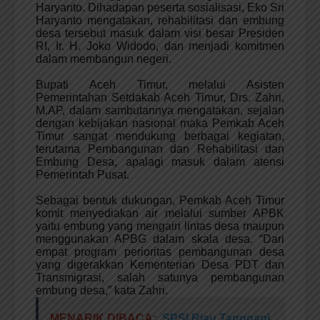
Haryanto. Dihadapan peserta sosialisasi, Eko Sri
Haryanto mengatakan, rehabilitasi dan embung
desa tersebut masuk dalam visi besar Presiden
RI, Ir. H. Joko Widodo, dan menjadi komitmen
dalam membangun negeri.
Bupati Aceh Timur, melalui Asisten
Pemerintahan Setdakab Aceh Timur, Drs. Zahri,
M.AP, dalam sambutannya mengatakan, sejalan
dengan kebijakan nasional maka Pemkab Aceh
Timur sangat mendukung berbagai kegiatan,
terutama Pembangunan dan Rehabilitasi dan
Embung Desa, apalagi masuk dalam atensi
Pemerintah Pusat.
Sebagai bentuk dukungan, Pemkab Aceh Timur
komit menyediakan air melalui sumber APBK
yaitu embung yang mengairi lintas desa maupun
menggunakan APBG dalam skala desa. “Dari
empat program perioritas pembangunan desa
yang digerakkan Kementerian Desa PDT dan
Transmigrasi, salah satunya pembangunan
embung desa,” kata Zahri.
MENARIK DIBACA:
SPSI Riau Tanggapi