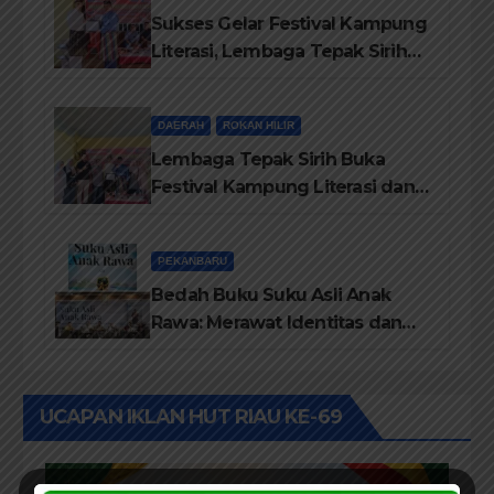
Sukses Gelar Festival Kampung
Literasi, Lembaga Tepak Sirih
Terima Piagam Penghargaan
dari Disdikbud Rohil
DAERAH
ROKAN HILIR
Lembaga Tepak Sirih Buka
Festival Kampung Literasi dan
Pelatihan Penguatan
TBM/Perpustakaan Desa 2026
PEKANBARU
Bedah Buku Suku Asli Anak
Rawa: Merawat Identitas dan
Kepastian Hukum Masyarakat
Adat
UCAPAN IKLAN HUT RIAU KE-69