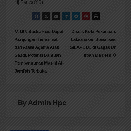
Hj.Fariza(YS)
Navigasi
UIN Suska Riau Dapat
Disdik Kota Pekanbaru
Kunjungan Terhormat
Laksanakan Sosialisasi
pos
dari Atase Agama Arab
SILAPBUL di Gagas Dr.
Saudi, Potensi Bantuan
Irpan Maidelis
Pembangunan Masjid Al-
Jami’ah Terbuka
By
Admin Hpc