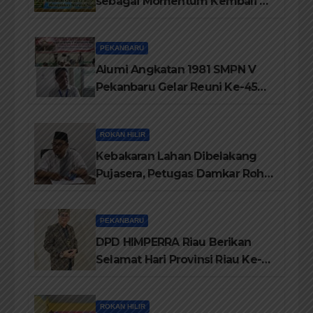
sebagai Momentum Kembali ke
Jati Diri Melayu, Menegakkan
Marwah Negeri
PEKANBARU
Alumi Angkatan 1981 SMPN V
Pekanbaru Gelar Reuni Ke-45
Tahun
ROKAN HILIR
Kebakaran Lahan Dibelakang
Pujasera, Petugas Damkar Rohil
ikerahkan 3 Armada dan 20
Personil Padamkan Api
PEKANBARU
DPD HIMPERRA Riau Berikan
Selamat Hari Provinsi Riau Ke-
69, Semoga Provinsi Riau Terus
Maju
ROKAN HILIR