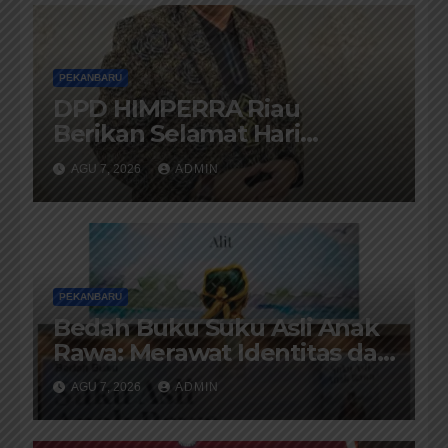
PEKANBARU
DPD HIMPERRA Riau
Berikan Selamat Hari
Provinsi Riau Ke-69, Semoga
AGU 7, 2026
ADMIN
Provinsi Riau Terus Maju
PEKANBARU
Bedah Buku Suku Asli Anak
Rawa: Merawat Identitas dan
Kepastian Hukum
AGU 7, 2026
ADMIN
Masyarakat Adat