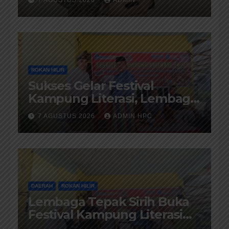
7 AGUSTUS 2026
ADMIN
Provinsi Riau Terus Maju
ROKAN HILIR
Sukses Gelar Festival
Kampung Literasi, Lembaga
Tepak Sirih Terima Piagam
7 AGUSTUS 2026
ADMIN HPC
Penghargaan dari
Disdikbud Rohil
DAERAH
ROKAN HILIR
Lembaga Tepak Sirih Buka
Festival Kampung Literasi
dan Pelatihan Penguatan