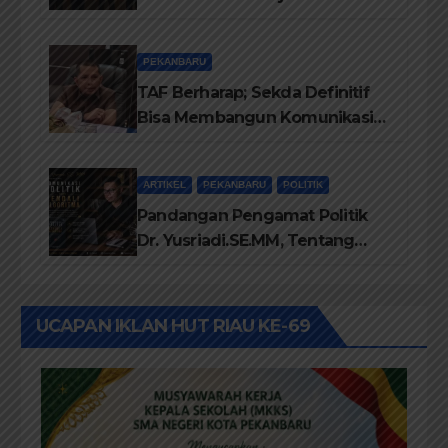
2026, Perkuat Pendidikan
Pemilih Berwawasan
PEKANBARU
Lingkungan
TAF Berharap; Sekda Definitif
Bisa Membangun Komunikasi
Antara Eksekutif dan Legislatif
ARTIKEL
PEKANBARU
POLITIK
Pandangan Pengamat Politik
Dr. Yusriadi.SE.MM, Tentang
Buku Dr. (Cand) Liza Fitriani S.
Kom M. Ikom
UCAPAN IKLAN HUT RIAU KE-69