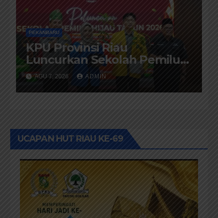
PEKANBARU
KPU Provinsi Riau
Luncurkan Sekolah Pemilu
Hijau Tahun 2026, Perkuat
AGU 7, 2026
ADMIN
Pendidikan Pemilih
Berwawasan Lingkungan
UCAPAN HUT RIAU KE-69