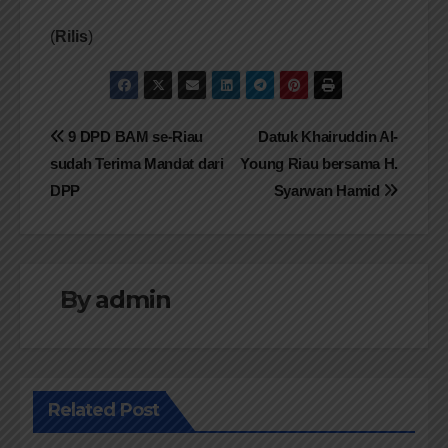
(
Rilis
)
Navigasi
9 DPD BAM se-Riau
Datuk Khairuddin Al-
sudah Terima Mandat dari
Young Riau bersama H.
pos
DPP
Syarwan Hamid
By
admin
Related Post