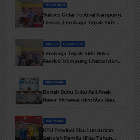
ROKAN HILIR
Sukses Gelar Festival Kampung
Literasi, Lembaga Tepak Sirih
Terima Piagam Penghargaan
dari Disdikbud Rohil
DAERAH
ROKAN HILIR
Lembaga Tepak Sirih Buka
Festival Kampung Literasi dan
Pelatihan Penguatan
TBM/Perpustakaan Desa 2026
PEKANBARU
Bedah Buku Suku Asli Anak
Rawa: Merawat Identitas dan
Kepastian Hukum Masyarakat
Adat
PEKANBARU
KPU Provinsi Riau Luncurkan
Sekolah Pemilu Hijau Tahun