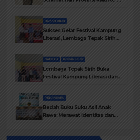
69, Semoga Provinsi Riau Terus
Maju
ROKAN HILIR
Sukses Gelar Festival Kampung
Literasi, Lembaga Tepak Sirih
Terima Piagam Penghargaan
dari Disdikbud Rohil
DAERAH
ROKAN HILIR
Lembaga Tepak Sirih Buka
Festival Kampung Literasi dan
Pelatihan Penguatan
TBM/Perpustakaan Desa 2026
PEKANBARU
Bedah Buku Suku Asli Anak
Rawa: Merawat Identitas dan
Kepastian Hukum Masyarakat
Adat