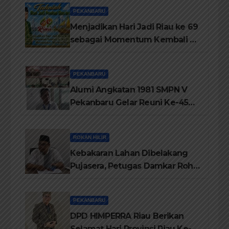
PEKANBARU
Menjadikan Hari Jadi Riau ke 69
sebagai Momentum Kembali ke
Jati Diri Melayu, Menegakkan
Marwah Negeri
PEKANBARU
Alumi Angkatan 1981 SMPN V
Pekanbaru Gelar Reuni Ke-45
Tahun
ROKAN HILIR
Kebakaran Lahan Dibelakang
Pujasera, Petugas Damkar Rohil
ikerahkan 3 Armada dan 20
Personil Padamkan Api
PEKANBARU
DPD HIMPERRA Riau Berikan
Selamat Hari Provinsi Riau Ke-