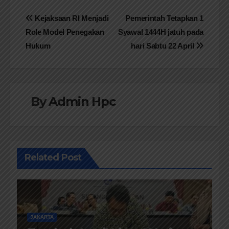
Navigasi
Kejaksaan RI Menjadi
Pemerintah Tetapkan 1
Role Model Penegakan
Syawal 1444H jatuh pada
pos
Hukum
hari Sabtu 22 April
By
Admin Hpc
Related Post
JAKARTA