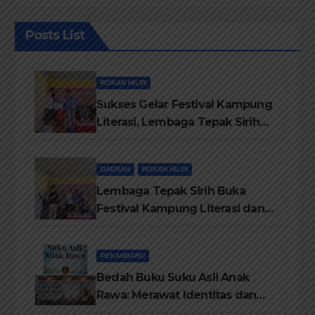
Posts List
ROKAN HILIR
Sukses Gelar Festival Kampung
Literasi, Lembaga Tepak Sirih
Terima Piagam Penghargaan
dari Disdikbud Rohil
DAERAH
ROKAN HILIR
Lembaga Tepak Sirih Buka
Festival Kampung Literasi dan
Pelatihan Penguatan
TBM/Perpustakaan Desa 2026
PEKANBARU
Bedah Buku Suku Asli Anak
Rawa: Merawat Identitas dan
Kepastian Hukum Masyarakat