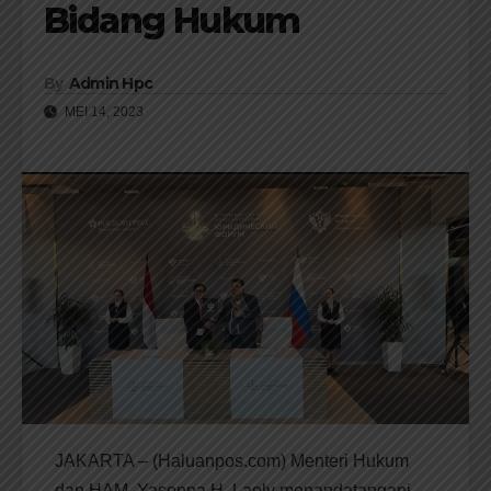
Bidang Hukum
By
Admin Hpc
MEI 14, 2023
JAKARTA – (Haluanpos.com) Menteri Hukum
dan HAM, Yasonna H. Laoly menandatangani