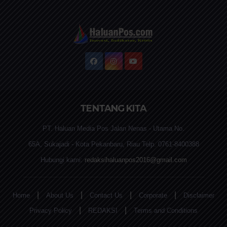
TENTANG KITA
PT. Haluan Media Pos Jalan Nenas - Utama No.
65A, Sukajadi - Kota Pekanbaru, Riau Telp. 0761-8400388
Hubungi kami:
redaksihaluanpos2016@gmail.com
|
|
|
|
Home
About Us
Contact Us
Corporate
Disclaimer
|
|
Privacy Policy
REDAKSI
Terms and Conditions