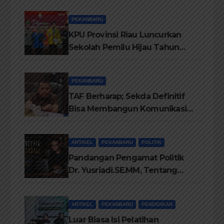
Adat
PEKANBARU
KPU Provinsi Riau Luncurkan
Sekolah Pemilu Hijau Tahun
2026, Perkuat Pendidikan
Pemilih Berwawasan
PEKANBARU
Lingkungan
TAF Berharap; Sekda Definitif
Bisa Membangun Komunikasi
Antara Eksekutif dan Legislatif
ARTIKEL
PEKANBARU
POLITIK
Pandangan Pengamat Politik
Dr. Yusriadi.SE.MM, Tentang
Buku Dr. (Cand) Liza Fitriani S.
Kom M. Ikom
ARTIKEL
PEKANBARU
PENDIDIKAN
Luar Biasa Isi Pelatihan