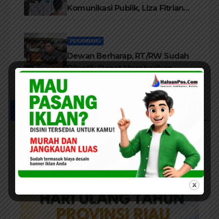
Komunikasi Publik, Liza Fitriani
Sampaikan Materi Dari Keluhan
Menjadi Aspirasi
PEKANBARU
Dewan Berharap, RT/RW Sudah
Dilantik Dapat Memberikan
Pelayanan Terbaik Kepada
Masyarakat
UCAPAN IKLAN HUT RIAU KE-69