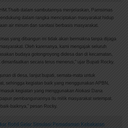
ah HM.Thaib dalam sambutannya menjelaskan, Pamsimas
pendukung dalam rangka menciptakan masyarakat hidup
aan air minum dan sanitasi berbasis masyarakat.
mas yang dibangun ini tidak akan bermakna tanpa dijaga
 masyarakat. Oleh karenanya, kami mengajak seluruh
asakan budaya gotongroyong didesa dan di kecamatan,
t dimanfaatkan secara terus menerus,” ujar Bupati Rocky.
nan di desa, lanjut bupati, semata-mata untuk
t, sehingga kegiatan baik yang menggunakan APBN,
ermasuk kegiatan yang menggunakan Alokasi Dana
papun pembangunannya itu milik masyarakat setempat.
ebaik-baiknya,” pesan Rocky.
kar Rohil Gelar Simulasi Pemadaman Kebakaran