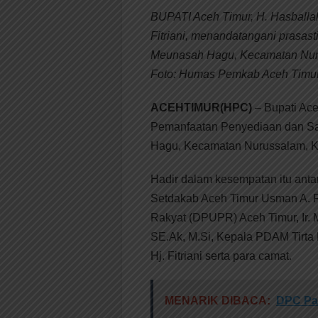
BUPATI Aceh Timur, H. Hasballa
Fitriani, menandatangani prasas
Meunasah Hagu, Kecamatan Nuru
Foto: Humas Pemkab Aceh Timu
ACEHTIMUR(HPC)
– Bupati Ace
Pemanfaatan Penyediaan dan Sa
Hagu, Kecamatan Nurussalam, Ka
Hadir dalam kesempatan itu ant
Setdakab Aceh Timur Usman A.
Rakyat (DPUPR) Aceh Timur, Ir.
SE.Ak, M.Si, Kepala PDAM Tirta
Hj. Fitriani serta para camat.
MENARIK DIBACA:
DPC Par