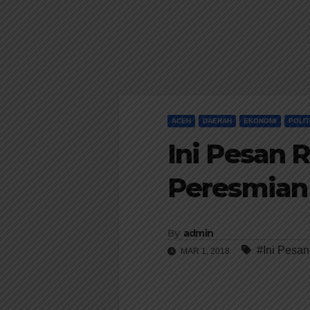
ACEH
DAERAH
EKONOMI
POLIT
Ini Pesan 
Peresmian 
By
admin
#Ini Pesa
MAR 1, 2018