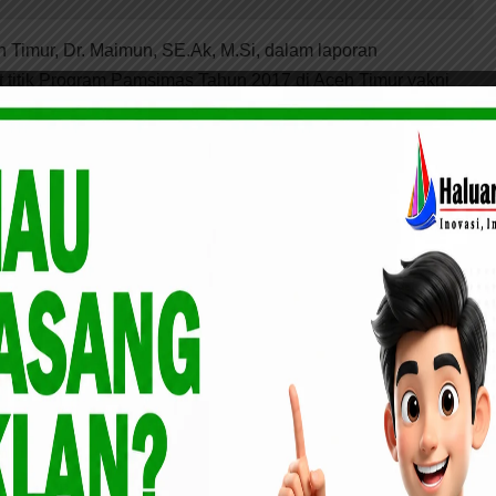
Timur, Dr. Maimun, SE.Ak, M.Si, dalam laporan
titik Program Pamsimas Tahun 2017 di Aceh Timur yakni
m), Panton Rayeuk A (Banda Alam), Alue Gadeng (Birem
yu (Indra Makmur).
 di 15 titik disejumlah kecamatan dalam Kab. Aceh Timur,”
an, keberadaan Pamsimas disana benar-benar bermanfaat
 Tidak
Silaturahmi di Batang Cenaku
t Narkoba
Firdaus-Rusli Komit Dukung
Pendidikan Islam