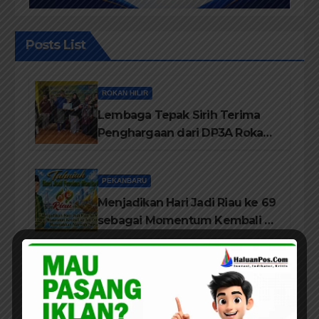
Posts List
ROKAN HILIR
Lembaga Tepak Sirih Terima
Penghargaan dari DP3A Rokan
Hilir
PEKANBARU
Menjadikan Hari Jadi Riau ke 69
sebagai Momentum Kembali ke
Jati Diri Melayu, Menegakkan
Marwah Negeri
PEKANBARU
Alumi Angkatan 1981 SMPN V
Pekanbaru Gelar Reuni Ke-45