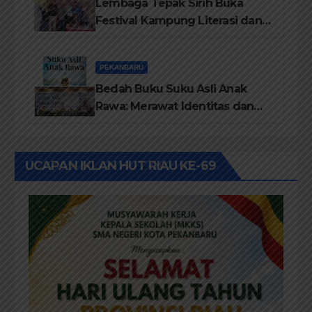
Lembaga Tepak Sirih Buka
Festival Kampung Literasi dan
Pelatihan Penguatan
TBM/Perpustakaan Desa 2026
PEKANBARU
Bedah Buku Suku Asli Anak
Rawa: Merawat Identitas dan
Kepastian Hukum Masyarakat
Adat
UCAPAN IKLAN HUT RIAU KE-69