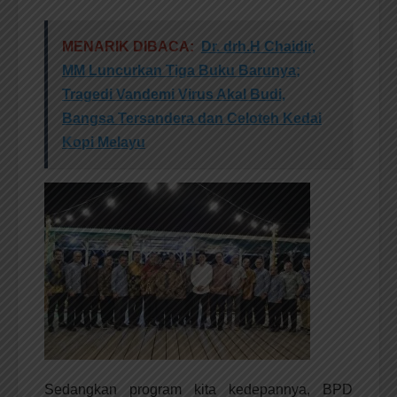
MENARIK DIBACA:
Dr. drh.H Chaidir,
MM Luncurkan Tiga Buku Barunya;
Tragedi Vandemi Virus Akal Budi,
Bangsa Tersandera dan Celoteh Kedai
Kopi Melayu
Sedangkan program kita kedepannya, BPD