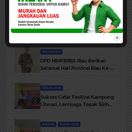
Tahun
ROKAN HILIR
Kebakaran Lahan Dibelakang
Pujasera, Petugas Damkar Rohil
ikerahkan 3 Armada dan 20
Personil Padamkan Api
PEKANBARU
DPD HIMPERRA Riau Berikan
Selamat Hari Provinsi Riau Ke-
69, Semoga Provinsi Riau Terus
Maju
ROKAN HILIR
Sukses Gelar Festival Kampung
Literasi, Lembaga Tepak Sirih
Terima Piagam Penghargaan
dari Disdikbud Rohil
DAERAH
ROKAN HILIR