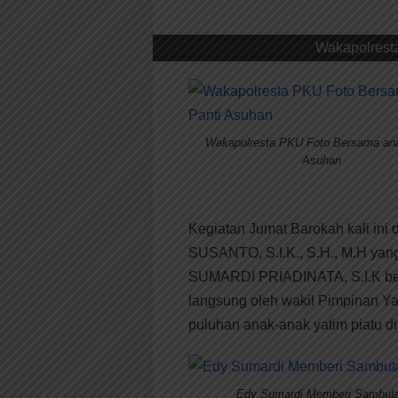
Wakapolrest
Wakapolresta PKU Foto Bersama ana
Asuhan
Kegiatan Jumat Barokah kali ini
SUSANTO, S.I.K., S.H., M.H ya
SUMARDI PRIADINATA, S.I.K bese
langsung oleh wakil Pimpinan Yay
puluhan anak-anak yatim piatu di
Edy Sumardi Memberi Sambut