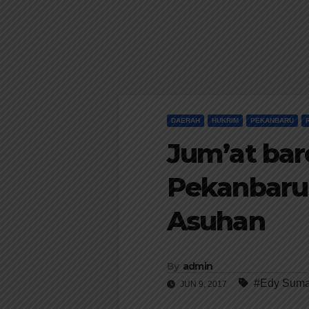
DAERAH
HUKRIM
PEKANBARU
Jum’at bar
Pekanbaru 
Asuhan
By
admin
#Edy Suma
JUN 9, 2017