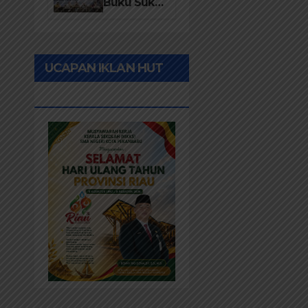
Desa 2026
Buku Suku
Asli Anak
Rawa:
Merawat
UCAPAN IKLAN HUT
Identitas
dan
RIAU KE-69
Kepastian
Hukum
Masyarakat
Adat