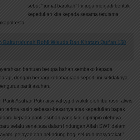
sebut ” jumat barokah” Ini juga menjadi bentuk
kepedulian kita kepada sesama terutama
akapolresta
 Baiturrahmah Rohil Wisuda Dan Khatam Qur'an 150
enyerahkan bantuan berupa bahan sembako kepada
arap, dengan berbagi kebahagiaan seperti ini setidaknya
pengurus panti asuhan.
Panti Asuhan Putri aisyiyah,yg diwakili oleh ibu rosni alwis
terima kasih sebesar-besarnya atas kepedulian bapak
anbaru kepada panti asuhan yang kini dipimpin olehnya.
aru selalu senatiasa dalam lindungan Allah SWT dalam
ayom, pelayan dan pelindung bagi seluruh masyarakat,”