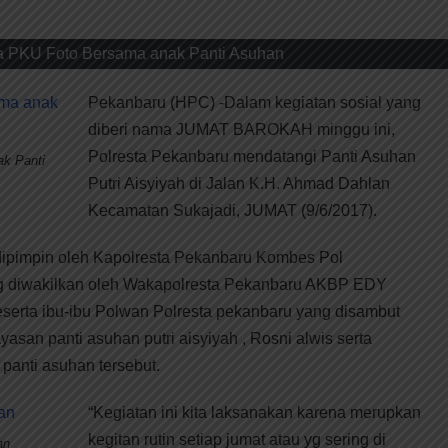
a PKU Foto Bersama anak Panti Asuhan
Pekanbaru (HPC) -Dalam kegiatan sosial yang
diberi nama JUMAT BAROKAH minggu ini,
Polresta Pekanbaru mendatangi Panti Asuhan
k Panti
Putri Aisyiyah di Jalan K.H. Ahmad Dahlan
Kecamatan Sukajadi, JUMAT (9/6/2017).
 dipimpin oleh Kapolresta Pekanbaru Kombes Pol
ng diwakilkan oleh Wakapolresta Pekanbaru AKBP EDY
rta ibu-ibu Polwan Polresta pekanbaru yang disambut
asan panti asuhan putri aisyiyah , Rosni alwis serta
 panti asuhan tersebut.
“Kegiatan ini kita laksanakan karena merupkan
kegitan rutin setiap jumat atau yg sering di
an