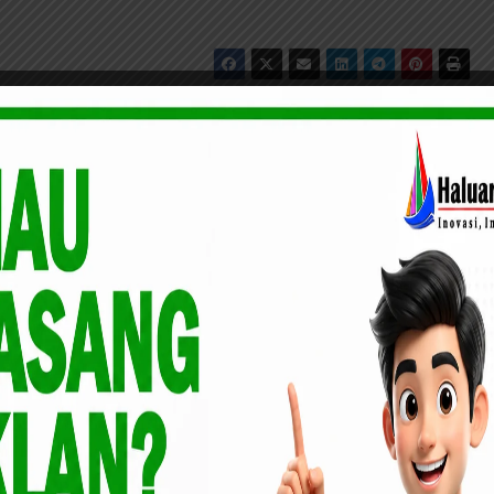
ga Suport
Melakukan Perampokan Dengan
u 1
Senjata Tajam Mantan Anggota Polri
Di Tangkap Polisi