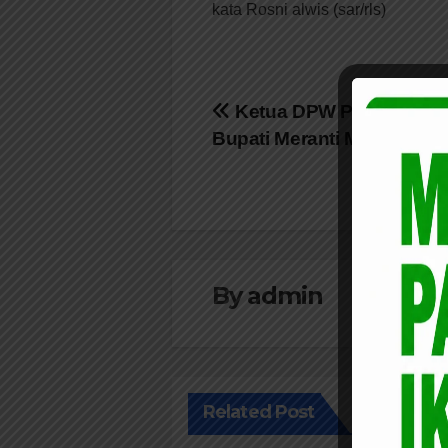
kata Rosni alwis (sar/rls)
Navigasi
Ketua DPW PBB Riau ju
Bupati Meranti Menuju Ria
pos
By
admin
Related Post