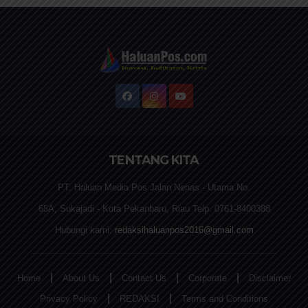
TENTANG KITA
PT. Haluan Media Pos Jalan Nenas - Utama No.
65A, Sukajadi - Kota Pekanbaru, Riau Telp. 0761-8400388
Hubungi kami:
redaksihaluanpos2016@gmail.com
|
|
|
|
Home
About Us
Contact Us
Corporate
Disclaimer
|
|
Privacy Policy
REDAKSI
Terms and Conditions