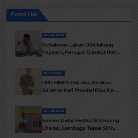
Posts List
ROKAN HILIR
Kebakaran Lahan Dibelakang
Pujasera, Petugas Damkar Rohil
ikerahkan 3 Armada dan 20
Personil Padamkan Api
PEKANBARU
DPD HIMPERRA Riau Berikan
Selamat Hari Provinsi Riau Ke-
69, Semoga Provinsi Riau Terus
Maju
ROKAN HILIR
Sukses Gelar Festival Kampung
Literasi, Lembaga Tepak Sirih
Terima Piagam Penghargaan