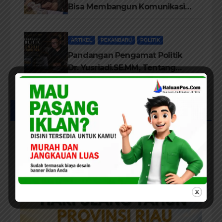
Bisa Membangun Komunikasi
Antara Eksekutif dan Legislatif
ARTIKEL
PEKANBARU
POLITIK
Pandangan Pengamat Politik
Dr. Yusriadi.SE.MM, Tentang
Buku Dr. (Cand) Liza Fitriani S.
Kom M. Ikom
UCAPAN IKLAN HUT RIAU KE-69