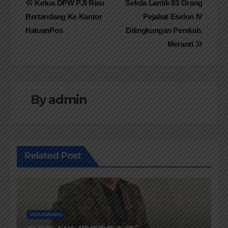
Navigasi
Ketua DPW PJI Riau
Sekda Lantik 83 Orang
Bertandang Ke Kantor
Pejabat Eselon IV
pos
HaluanPos
Dilingkungan Pemkab.
Meranti
By
admin
Related Post
PEKANBARU