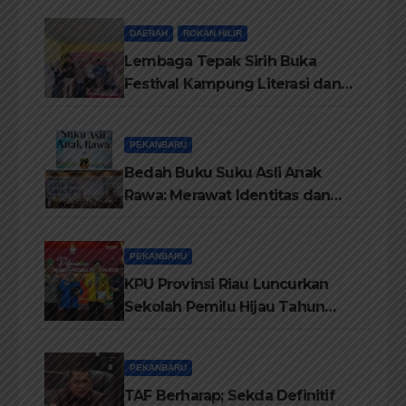
dari Disdikbud Rohil
DAERAH
ROKAN HILIR
Lembaga Tepak Sirih Buka
Festival Kampung Literasi dan
Pelatihan Penguatan
TBM/Perpustakaan Desa 2026
PEKANBARU
Bedah Buku Suku Asli Anak
Rawa: Merawat Identitas dan
Kepastian Hukum Masyarakat
Adat
PEKANBARU
KPU Provinsi Riau Luncurkan
Sekolah Pemilu Hijau Tahun
2026, Perkuat Pendidikan
Pemilih Berwawasan
PEKANBARU
Lingkungan
TAF Berharap; Sekda Definitif