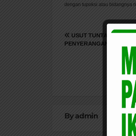
dengan tupoksi atau bidangnya m
Navigasi
USUT TUNTAS AKTOR 
PENYERANGAN BRUTAL
pos
By
admin