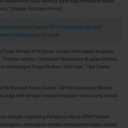
k Mahasiswa Pulau Merbau, kami siap membantu siswa
nbaru,” Ungkap Ruhzatul Ahmad.
h Sebagai Ketua Umum PBSI Kepulauan Meranti,
ranti sebagai rule of mode
t Pulau Merbau H M Nazar, sangat mensupport kegiatan
t, “Dengan adanya Organisasi Mahasiswa di pulau Merbau
a membangun Pulau Merbau Lebih baik.” Ujar Camat
a Edi Mashudi Ketua Komisi I DPRD Kepulauan Meranti
 juga aktif dengan kegiatan-kegiatan sosial yang berada
jutkan dengan Upgrading Pengurus Hipma KPM Periode
i pengurus diharapkan mampu menjalankan tugas sesuai