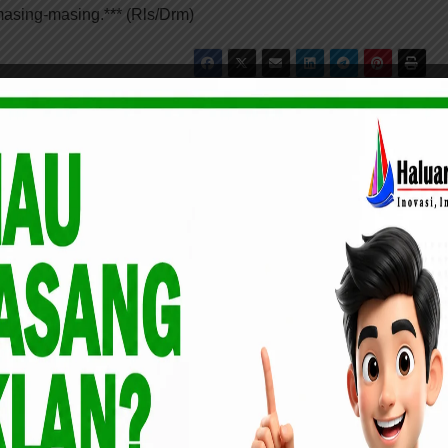
asing-masing.*** (Rls/Drm)
DIBALIK
TK AL-Qur’an Aisyiyah dan (KB)
 ULAMA
Insan Kamil Gelar Kegiatan
Silaturahmi Keluarga Besar TK AL-
Qur’an Aisyiyah Ranting
Selatpanjang Timur dan (KB) Insan
Kamil