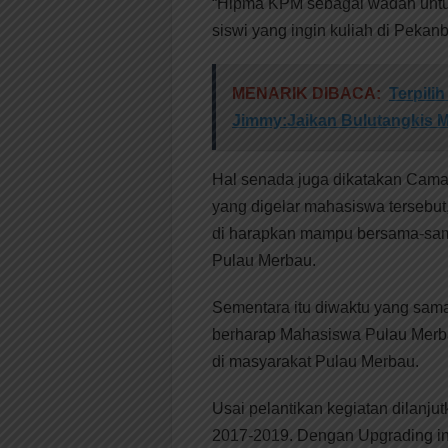
“Hipma KPM sebagai wadah untu
siswi yang ingin kuliah di Peka
MENARIK DIBACA:
Terpili
Jimmy:Jaikan Bulutangkis Me
Hal senada juga dikatakan Cama
yang digelar mahasiswa tersebu
di harapkan mampu bersama-sam
Pulau Merbau.
Sementara itu diwaktu yang sam
berharap Mahasiswa Pulau Merbau
di masyarakat Pulau Merbau.
Usai pelantikan kegiatan dilan
2017-2019. Dengan Upgrading in