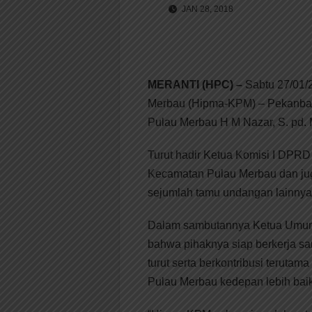
JAN 28, 2018
MERANTI (HPC) –
Sabtu 27/01/
Merbau (Hipma-KPM) – Pekanbaru 
Pulau Merbau H M Nazar, S. pd. 
Turut hadir Ketua Komisi I DPRD
Kecamatan Pulau Merbau dan jug
sejumlah tamu undangan lainnya
Dalam sambutannya Ketua Umum 
bahwa pihaknya siap berkerja 
turut serta berkontribusi terut
Pulau Merbau kedepan lebih baik