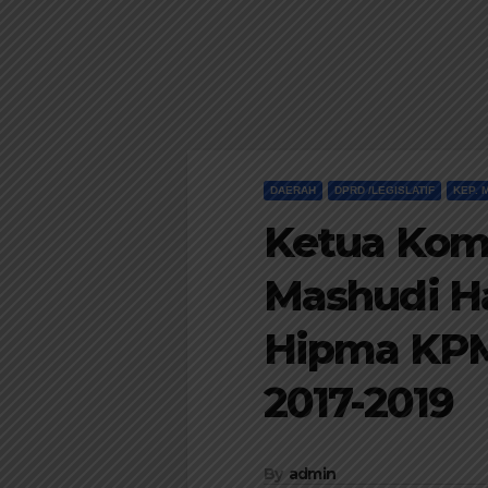
DAERAH
DPRD /LEGISLATIF
KEP. 
Ketua Komi
Mashudi Ha
Hipma KPM
2017-2019
By
admin