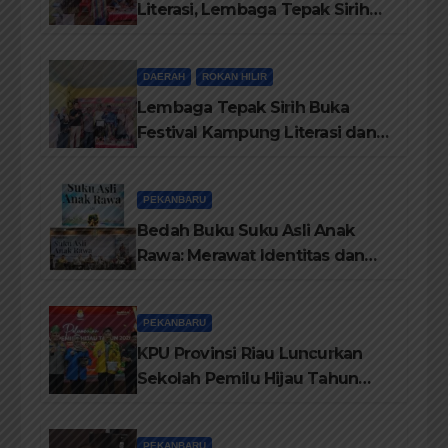
Literasi, Lembaga Tepak Sirih
Terima Piagam Penghargaan
dari Disdikbud Rohil
DAERAH
ROKAN HILIR
Lembaga Tepak Sirih Buka
Festival Kampung Literasi dan
Pelatihan Penguatan
TBM/Perpustakaan Desa 2026
PEKANBARU
Bedah Buku Suku Asli Anak
Rawa: Merawat Identitas dan
Kepastian Hukum Masyarakat
Adat
PEKANBARU
KPU Provinsi Riau Luncurkan
Sekolah Pemilu Hijau Tahun
2026, Perkuat Pendidikan
Pemilih Berwawasan
PEKANBARU