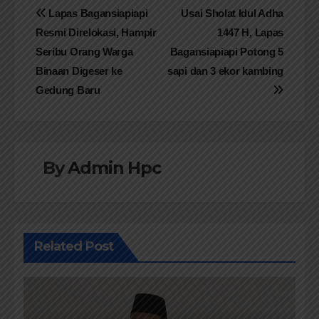
Navigasi
Lapas Bagansiapiapi
Usai Sholat Idul Adha
Resmi Direlokasi, Hampir
1447 H, Lapas
pos
Seribu Orang Warga
Bagansiapiapi Potong 5
Binaan Digeser ke
sapi dan 3 ekor kambing
Gedung Baru
By
Admin Hpc
Related Post