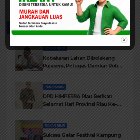
Posts List
ROKAN HILIR
Kebakaran Lahan Dibelakang
Pujasera, Petugas Damkar Rohil
ikerahkan 3 Armada dan 20
Personil Padamkan Api
PEKANBARU
DPD HIMPERRA Riau Berikan
Selamat Hari Provinsi Riau Ke-
69, Semoga Provinsi Riau Terus
Maju
ROKAN HILIR
Sukses Gelar Festival Kampung