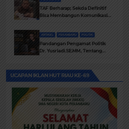
Lingkungan
TAF Berharap; Sekda Definitif
Bisa Membangun Komunikasi
Antara Eksekutif dan Legislatif
ARTIKEL
PEKANBARU
POLITIK
Pandangan Pengamat Politik
Dr. Yusriadi.SE.MM, Tentang
Buku Dr. (Cand) Liza Fitriani S.
Kom M. Ikom
UCAPAN IKLAN HUT RIAU KE-69