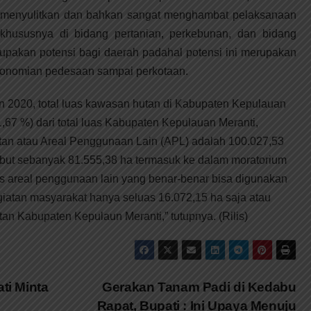
at menyulitkan dan bahkan sangat menghambat pelaksanaan
ususnya di bidang pertanian, perkebunan, dan bidang
upakan potensi bagi daerah padahal potensi ini merupakan
onomian pedesaan sampai perkotaan.
un 2020, total luas kawasan hutan di Kabupaten Kepulauan
,67 %) dari total luas Kabupaten Kepulauan Meranti,
an atau Areal Penggunaan Lain (APL) adalah 100.027,53
sebut sebanyak 81.555,38 ha termasuk ke dalam moratorium
s areal penggunaan lain yang benar-benar bisa digunakan
iatan masyarakat hanya seluas 16.072,15 ha saja atau
ratan Kabupaten Kepulaun Meranti,” tutupnya. (Rilis)
i Minta
Gerakan Tanam Padi di Kedabu
Rapat, Bupati : Ini Upaya Menuju