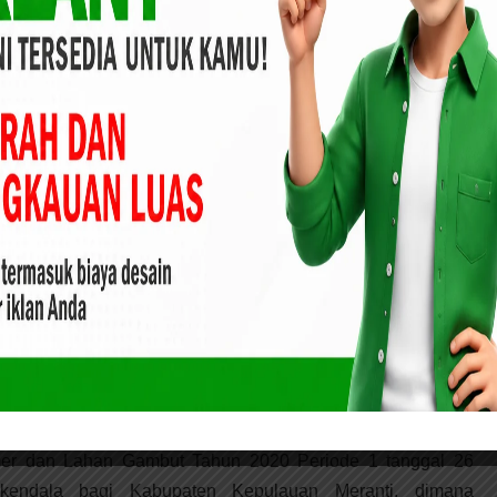
Sampai hari ini belum ada Solusi Kongkrit, untuk itu LMCM
g Solusi ini agar tidak terjadi Pembunuhan secara berkala
pulauan Meranti. kebijakan PIPPIB diwilayah Kepulauan
n dan Sebuah penzaliman, karena lahan masyarakat yang
n bahkan ratusan tahun masuk dalam kawasan PIPPIB,”
Komisi I Buka Bimtek Penyusunan Perencanaan
2018
dengan terbitnya Instruksi Presiden Nomor 5 Tahun 2019,
 Penghentian Pemberian Izin Baru dan Penyempurnaan Tata
Lahan Gambut dan telah ditetapkannya Keputusan Menteri
nan Nomor : SK.851/MENLHK/PKTL/IPSDH/PLA.1/2/2020
imer dan Lahan Gambut Tahun 2020 Periode 1 tanggal 26
kendala bagi Kabupaten Kepulauan Meranti, dimana