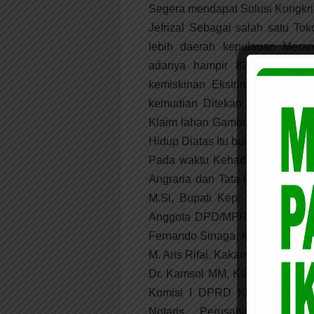
Segera mendapat Solusi Kongkrit 
Jefrizal Sebagai salah satu To
lebih daerah kepulauan Meran
adanya hampir 82 % lahan k
kemiskinan Ekstrim hampir 26
kemudian Ditekan lagi kebijak
Klaim lahan Gambut itu artinya
Hidup Diatas Itu bukan lagi man
Pada waktu Kehadiran kementeri
Angraria dan Tata Ruang RI Dr.
M.Si, Bupati Kep. Meranti H.
Anggota DPD/MPR RI Dr. Hj. I
Fernando Sinaga, Ketua DPRD Me
M. Aris Rifai, Kakanwil BPN Prov
Dr. Kamsol MM, Kakantah. Kab. 
Komisi I DPRD Kep. Meranti, 
Notaris, Perusahaan (Sagu,