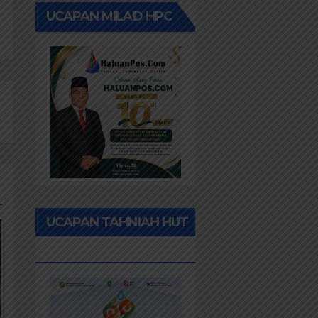
UCAPAN MILAD HPC
UCAPAN TAHNIAH HUT
RIAU KE-69