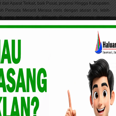
dari Aparat Terkait, baik Pusat, propinsi Hingga Kabupaten.
koh Pemuda Meranti Merasa miris dengan aturan ini, lebih-
ti yang termiskin di Wilayah Riau,dikatakannya dengan
abupaten Meranti masuk Area Gambut juga Mendapati
.78 %. Artinya Dengan Kondisi Masyarakat Sudah Parah
an Pembunuhan Massal Oleh Pemerintah. “Secara Filosofi
 secara tidak langsung Pemerintah Menyatakan Jikalau yang
usia. Inikan sangat menyedihkan,” ungkapnya.
an dan Pemprov masa itu.(22/6/2021). Baik Wakil Menteri
 Surya Tjandra, S.H LL.M, Gubernur Riau Drs.H. Syamsuar
 Muhamamd Adil SH, Wakil Bupati AKBP (Purn) H. Asmar,
ntsiawati Ayus SH MH, Wakil Ketua Komisi I DPD MPR RI
ranti Jack Ardiansyah, Kepala Badan Informasi Geopasial
insi Riau M. Syahrir SH MM, Sekretaris Daerah Kep. Meranti
Kepulauan Meranti Doni Syahrial M.Si, Ketua dan Anggota
Kepala OPD Dilingkungan Pemkab. Meranti, Perwakilan
 Arang, Kopi, Galangan Kapal), Perbankan, Tokoh