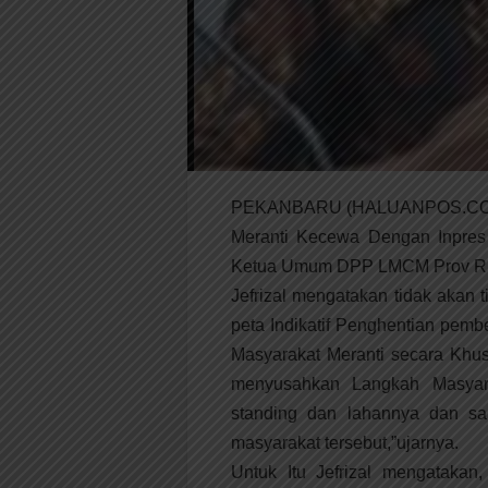
PEKANBARU (HALUANPOS.COM),
Meranti Kecewa Dengan Inpres 
Ketua Umum DPP LMCM Prov Riau,
Jefrizal mengatakan tidak akan 
peta Indikatif Penghentian pembe
Masyarakat Meranti secara Khu
menyusahkan Langkah Masyar
standing dan lahannya dan s
masyarakat tersebut,”ujarnya.
Untuk Itu Jefrizal mengataka