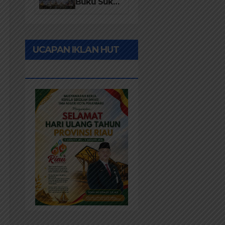
Desa 2026
Buku Suku
Asli Anak
Rawa:
Merawat
UCAPAN IKLAN HUT
Identitas
dan
RIAU KE-69
Kepastian
Hukum
Masyarakat
Adat