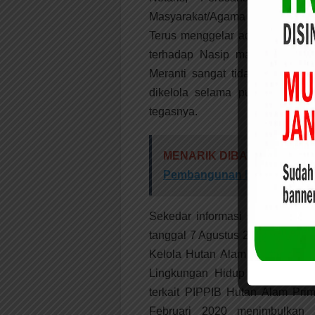
Masyarakat/Agama dan lainnya. “
Terus menggelar ada Titik Teran
terhadap Nasip masyarakat Ke
Meranti sangat tidak beralasa
dikelola selama puluhan tahu
tegasnya.
MENARIK DIBACA:
Ketua 
Pembangunan Desa Tahun 
Sekedar informasi sehubungan 
tanggal 7 Agustus 2019 tentang
Kelola Hutan Alam Primer dan 
Lingkungan Hidup dan Kehuta
terkait PIPPIB Hutan Alam Pr
Februari 2020 menimbulkan 