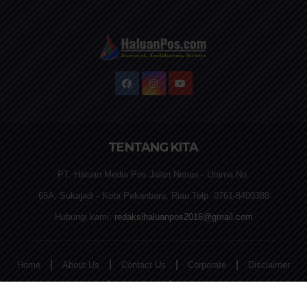
TENTANG KITA
PT. Haluan Media Pos Jalan Nenas - Utama No.
65A, Sukajadi - Kota Pekanbaru, Riau Telp. 0761-8400388
Hubungi kami:
redaksihaluanpos2016@gmail.com
|
|
|
|
Home
About Us
Contact Us
Corporate
Disclaimer
|
|
Privacy Policy
REDAKSI
Terms and Conditions