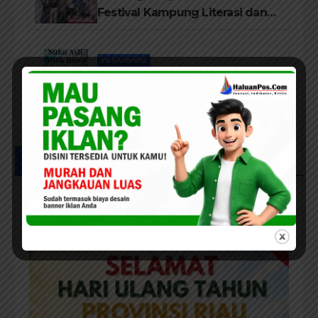
Festival Kampung Literasi dan
Pelatihan Penguatan
TBM/Perpustakaan Desa 2026
PEKANBARU
Bedah Buku Suku Asli Anak
Rawa: Merawat Identitas dan
Kepastian Hukum Masyarakat
Adat
UCAPAN IKLAN HUT RIAU KE-69