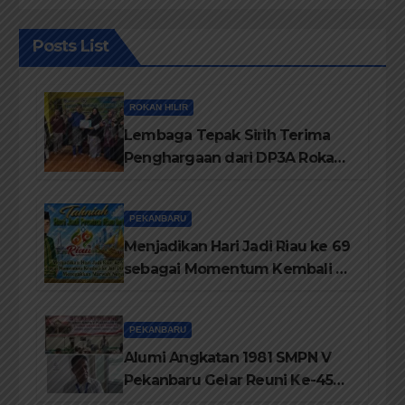
Posts List
ROKAN HILIR
Lembaga Tepak Sirih Terima
Penghargaan dari DP3A Rokan
Hilir
PEKANBARU
Menjadikan Hari Jadi Riau ke 69
sebagai Momentum Kembali ke
Jati Diri Melayu, Menegakkan
Marwah Negeri
PEKANBARU
Alumi Angkatan 1981 SMPN V
Pekanbaru Gelar Reuni Ke-45
Tahun