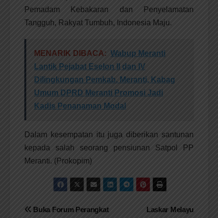
Pemadam Kebakaran dan Penyelamatan
Tangguh, Rakyat Tumbuh, Indonesia Maju.
MENARIK DIBACA:
Wabup Meranti
Lantik Pejabat Eselon II dan IV
Dilingkungan Pemkab. Meranti, Kabag
Umum DPRD Meranti Promosi Jadi
Kadis Penanaman Modal
Dalam kesempatan itu juga diberikan santunan
kepada salah seorang pensiunan Satpol PP
Meranti. (Prokopim)
Navigasi
Buka Forum Perangkat
Laskar Melayu