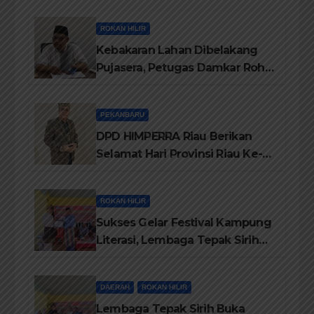
ROKAN HILIR
Kebakaran Lahan Dibelakang
Pujasera, Petugas Damkar Rohil
ikerahkan 3 Armada dan 20
Personil Padamkan Api
PEKANBARU
DPD HIMPERRA Riau Berikan
Selamat Hari Provinsi Riau Ke-
69, Semoga Provinsi Riau Terus
Maju
ROKAN HILIR
Sukses Gelar Festival Kampung
Literasi, Lembaga Tepak Sirih
Terima Piagam Penghargaan
dari Disdikbud Rohil
DAERAH
ROKAN HILIR
Lembaga Tepak Sirih Buka