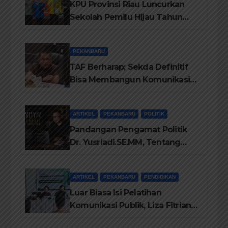
KPU Provinsi Riau Luncurkan
Sekolah Pemilu Hijau Tahun
2026, Perkuat Pendidikan
Pemilih Berwawasan
PEKANBARU
Lingkungan
TAF Berharap; Sekda Definitif
Bisa Membangun Komunikasi
Antara Eksekutif dan Legislatif
ARTIKEL
PEKANBARU
POLITIK
Pandangan Pengamat Politik
Dr. Yusriadi.SE.MM, Tentang
Buku Dr. (Cand) Liza Fitriani S.
Kom M. Ikom
ARTIKEL
PEKANBARU
PENDIDIKAN
Luar Biasa Isi Pelatihan
Komunikasi Publik, Liza Fitriani
Sampaikan Materi Dari Keluhan