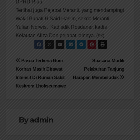
DPRD Riau.
Terlihat juga Pejabat Meranti, yang mendampingi
Wakil Bupati H Said Hasim, sekda Meranti
Yulian Norwis, Kadisdik Rosdaner, kadis
Kelautan Aliza Dan pejabat lainnya. (sk)
Navigasi
Pasca Terkena Bom
Suasana Mudik
Korban Masih Dirawat
Pelabuhan Tanjung
pos
Intensif Di Rumah Sakit
Harapan Membeludak
Keskrem Lhokseumawe
By
admin