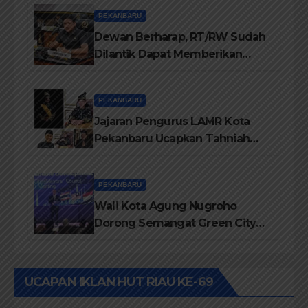
Menjadi Aspirasi
PEKANBARU
Dewan Berharap, RT/RW Sudah
Dilantik Dapat Memberikan
Pelayanan Terbaik Kepada
Masyarakat
PEKANBARU
Jajaran Pengurus LAMR Kota
Pekanbaru Ucapkan Tahniah
Hari Jadi Provinsi Riau Ke-69
Tahun
PEKANBARU
Wali Kota Agung Nugroho
Dorong Semangat Green City
Dalam IMT-GT di Pekanbaru
UCAPAN IKLAN HUT RIAU KE-69