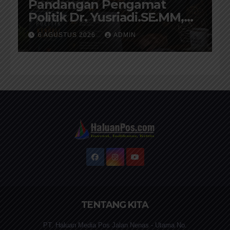
Pandangan Pengamat
Politik Dr. Yusriadi.SE.MM,
Tentang Buku Dr. (Cand)
6 AGUSTUS 2026
ADMIN
Liza Fitriani S. Kom M. Ikom
TENTANG KITA
PT. Haluan Media Pos Jalan Nenas - Utama No.